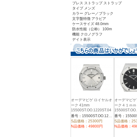
ブレス ストラップ
ストラップ
タイプ
メンズ
カラー
グレー／ブラック
文字盤特徴
アラビア
ケースサイズ
48.0mm
防水性能（公称）
100m
機能
クロノグラフ
デイト表示
オーデマピゲ ロイヤルオ
オーデマピゲ
ーク 41mm
ーク４１ｍｍ
15500ST.OO.1220ST.04
15500ST.OO.
番号：15500ST.OO.1220ST.04
S品価格：25300円
S品価格：25
N品価格：49800円
N品価格：49