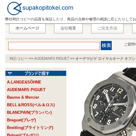
弊社時計コピーの品質を保証したり、商品の点検や修理の相談に応じたりして
ホームページ
会社概要
ご注文方法
ご質問
時計コピー
>>
AUDEMARS PIGUET
>>
オーデマピゲ ロイヤルオーク オフショアクロ
A.LANGE&SÖHNE
AUDEMARS PIGUET
Baume & Mercier
BELL＆ROSS(ベル＆ロス)
BLANCPAIN(ブランパン)
Breguet(ブレゲ)
Breitling(ブライトリング)
Bvlgari(ブルガリ)