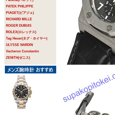
PATEK PHILIPPE
PIAGET(ピアジェ)
RICHARD MILLE
ROGER DUBUIS
ROLEX(ロレックス)
Tag Heuer(タグ・ホイヤー)
ULYSSE NARDIN
Vacheron Constantin
ZENITH(ゼニス)