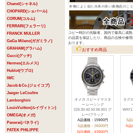
Chanel(シャネル)
場。随時追加中。スーパーコピーとは、本物によく似た出来の良い偽物品のことです。
CHOPARD(ショパール)
CORUM(コルム)
FERRARI(フェラーリ)
コピー時計の先駆者、国内で最高に成熟
FRANCK MULLER
の品質を保証したり、商品の点検や修理
GaGa Milano(ガガミラノ)
おります。
GRAHAM(グラハム)
おすすめ商品
Gucci(グッチ)
Hermes(エルメス)
Hublot(ウブロ)
IWC
Jacob＆Co.(ジェイコブ)
Jaeger LeCoultre
オメガ スピードマスタ
タグ
Lamborghini
ー レーシング
LouisVuitton(ルイヴィトン)
326.30.40.50.06.001 グ
WAY1
レー/ブラック
OMEGA(オメガ)
A品価格：15900円
S品
Panerai(パネライ)
S品価格：26000円
N品
PATEK PHILIPPE
N品価格：43900円