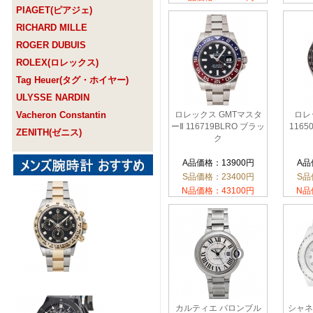
PIAGET(ピアジェ)
RICHARD MILLE
ROGER DUBUIS
ROLEX(ロレックス)
Tag Heuer(タグ・ホイヤー)
ULYSSE NARDIN
Vacheron Constantin
ロレックス GMTマスタ
ロレ
ーⅡ 116719BLRO ブラッ
116
ZENITH(ゼニス)
ク
A品価格：13900円
A品
S品価格：23400円
S品
N品価格：43100円
N品
カルティエ バロンブル
シャネル