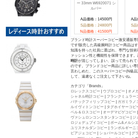
ー 33mm W6920071 シ
ルバー
A品価格：14500円
A品
S品価格：24800円
S品
N品価格：41500円
N品
ブランド時計スーパーコピー激安通販専
です!販売した高級腕時計コピー商品は
知識を持った社員に選ばれ、専門な技術
ァッション性と機能性を保障できます。
時計
が混じってしまい、誤って売られて
のです。ブランドコピー商品に詳しい専
言わしめた、このスーパーコピー(N級
して、遠慮なくご注文して下さいね。
カテゴリ「Brands」
ロレックスコピー
|
ウブロコピー
|
オメ
シャネル時計コピー
|
フランクミュラー
パテックフィリップコピー
|
ガガミラノ
ルイヴィトンコピー
|
タグホイヤーコピ
ベル＆ロスコピー
|
オーデマピゲコピー
ヴァシュロンコンスタンタンコピー
|
ジ
ロジェデュブイコピー
|
ボーム&メルシ
ユリスナルダンコピー
|
ランボルギーニ
ピアジェコピー
|
ショパールコピー
|
グ