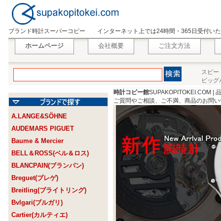
ブランド時計スーパーコピー
インターネット上では24時間・365日受付
ホームページ
会社概要
ご注文方法
スピー
ビッグ
時計コピー館
SUPAKOPITOKEI.CO
ご質問やご相談、ご不満、商品のお問い
A.LANGE&SÖHNE
AUDEMARS PIGUET
Baume & Mercier
BELL＆ROSS(ベル＆ロス)
BLANCPAIN(ブランパン)
Breguet(ブレゲ)
Breitling(ブライトリング)
Bvlgari(ブルガリ)
Cartier(カルティエ)