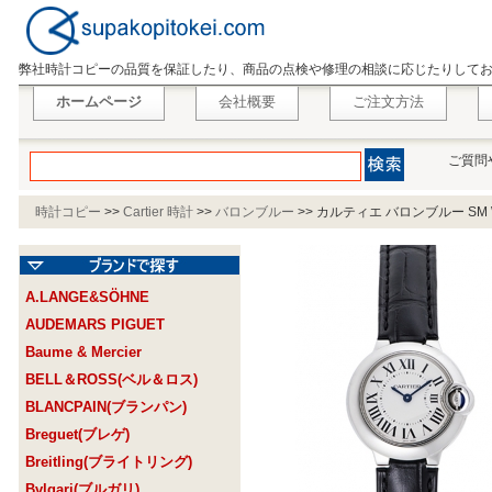
弊社時計コピーの品質を保証したり、商品の点検や修理の相談に応じたりして
ホームページ
会社概要
ご注文方法
ご質問
時計コピー
>>
Cartier 時計
>>
バロンブルー
>>
カルティエ バロンブルー SM W
A.LANGE&SÖHNE
AUDEMARS PIGUET
Baume & Mercier
BELL＆ROSS(ベル＆ロス)
BLANCPAIN(ブランパン)
Breguet(ブレゲ)
Breitling(ブライトリング)
Bvlgari(ブルガリ)