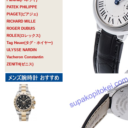
PATEK PHILIPPE
PIAGET(ピアジェ)
RICHARD MILLE
ROGER DUBUIS
ROLEX(ロレックス)
Tag Heuer(タグ・ホイヤー)
ULYSSE NARDIN
Vacheron Constantin
ZENITH(ゼニス)