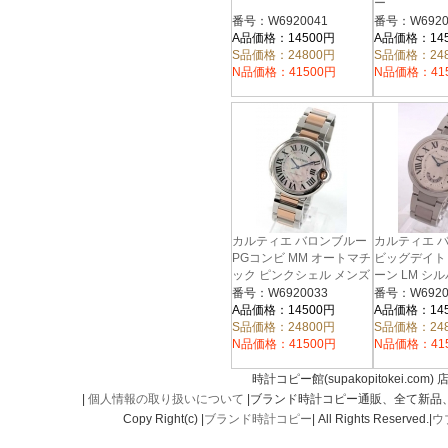
ー
番号：W6920041
番号：W6920
A品価格：14500円
A品価格：14
S品価格：24800円
S品価格：24
N品価格：41500円
N品価格：41
カルティエ バロンブルー
カルティエ 
PGコンビ MM オートマチ
ビッグデイト
ック ピンクシェル メンズ
ーン LM シ
W6920033
W6920011
番号：W6920033
番号：W6920
A品価格：14500円
A品価格：14
S品価格：24800円
S品価格：24
N品価格：41500円
N品価格：41
時計コピー館(supakopitokei.com) 
|
個人情報の取り扱いについて
|ブランド時計コピー通販、全て新品
Copy Right(c) |
ブランド時計コピー
| All Rights Reserved.|
ウ