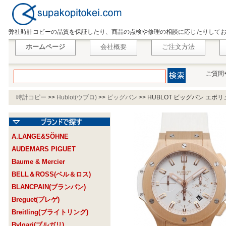
弊社時計コピーの品質を保証したり、商品の点検や修理の相談に応じたりして
ホームページ
会社概要
ご注文方法
ご質問
時計コピー
>>
Hublot(ウブロ)
>>
ビッグバン
>>
HUBLOT ビッグバン エボリューション
A.LANGE&SÖHNE
AUDEMARS PIGUET
Baume & Mercier
BELL＆ROSS(ベル＆ロス)
BLANCPAIN(ブランパン)
Breguet(ブレゲ)
Breitling(ブライトリング)
Bvlgari(ブルガリ)