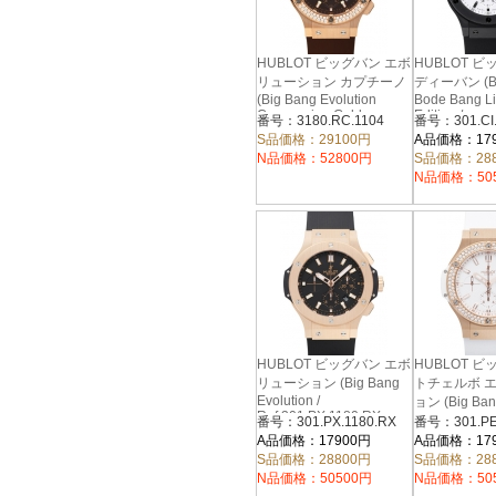
HUBLOT ビッグバン エボ
HUBLOT 
リューション カプチーノ
ディーバン (Bi
(Big Bang Evolution
Bode Bang Li
Cappuccino Gold
Edition /
番号：3180.RC.1104
Diamonds /
Ref.301.CI.
S品価格：29100円
A品価格：17
Ref.301.PC.3180.RC.1104
N品価格：52800円
S品価格：28
N品価格：50
HUBLOT ビッグバン エボ
HUBLOT 
リューション (Big Bang
トチェルボ 
Evolution /
ョン (Big Ban
Ref.301.PX.1180.RX
Cervo Evoluti
番号：301.PX.1180.RX
Ref.301.PE.
A品価格：17900円
A品価格：17
S品価格：28800円
S品価格：28
N品価格：50500円
N品価格：50