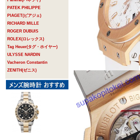
PATEK PHILIPPE
PIAGET(ピアジェ)
RICHARD MILLE
ROGER DUBUIS
ROLEX(ロレックス)
Tag Heuer(タグ・ホイヤー)
ULYSSE NARDIN
Vacheron Constantin
ZENITH(ゼニス)