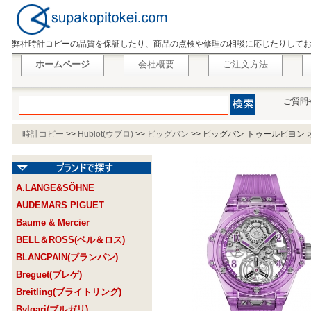
弊社時計コピーの品質を保証したり、商品の点検や修理の相談に応じたりして
ホームページ
会社概要
ご注文方法
ご質問
時計コピー
>>
Hublot(ウブロ)
>>
ビッグバン
>>
ビッグバン トゥールビヨン オー
A.LANGE&SÖHNE
AUDEMARS PIGUET
Baume & Mercier
BELL＆ROSS(ベル＆ロス)
BLANCPAIN(ブランパン)
Breguet(ブレゲ)
Breitling(ブライトリング)
Bvlgari(ブルガリ)