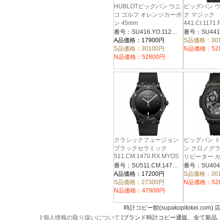
HUBLOTビッグバン ウニ
ビッグバン 
コ ゴルフ オレンジカーボ
ク マジック
ン 45mm
441.CI.117
416.YO.1120.VR
番号：SU416.YO.1120.VR
A品価格：17900円
S品価格：30
S品価格：30100円
N品価格：52
N品価格：52800円
クラシックフュージョン
ビッグバン 
ブラックセラミック
ン クロノグ
511.CM.1470.RX.MYOS
リピーター 
404.QU.0113
番号：SU511.CM.1470.RX.MYOS
A品価格：17200円
S品価格：30
S品価格：27300円
N品価格：52
N品価格：47900円
時計コピー館(supakopitokei.com) 
|
個人情報の取り扱いについて
|ブランド時計コピー通販、全て新品