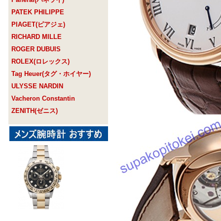
PATEK PHILIPPE
PIAGET(ピアジェ)
RICHARD MILLE
ROGER DUBUIS
ROLEX(ロレックス)
Tag Heuer(タグ・ホイヤー)
ULYSSE NARDIN
Vacheron Constantin
ZENITH(ゼニス)