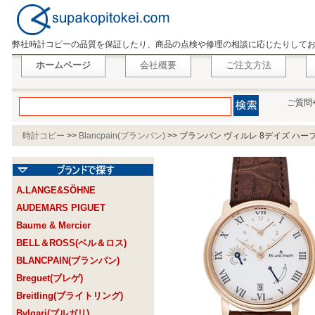
弊社時計コピーの品質を保証したり、商品の点検や修理の相談に応じたりして
ホームページ
会社概要
ご注文方法
ご質問
時計コピー
>>
Blancpain(ブランパン)
>>
ブランパン ヴィルレ 8デイズ ハーフタイ
A.LANGE&SÖHNE
AUDEMARS PIGUET
Baume & Mercier
BELL＆ROSS(ベル＆ロス)
BLANCPAIN(ブランパン)
Breguet(ブレゲ)
Breitling(ブライトリング)
Bvlgari(ブルガリ)