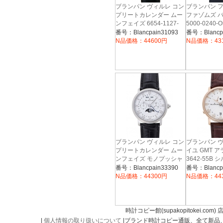
ブランパン ヴィルレ コン
ブランパン 
プリートカレンダー ムー
ファゾムズ 
ンフェイズ 6654-1127-
5000-0240-
38051
55B ホワイト 31093
番号：Blancpain31093
番号：Blancp
N品価格：44600円
N品価格：43
ブランパン ヴィルレ コン
ブランパン 
プリートカレンダー ムー
イユ GMT アラ
ンフェイズ モノプッシャ
3642-55B 
37203
ー クロノグラフ 6685-
番号：Blancpain33390
番号：Blancp
1127-55B ホワイト
N品価格：44300円
N品価格：44
33390
時計コピー館(supakopitokei.com) 
|
個人情報の取り扱いについて
|ブランド時計コピー通販、全て新品