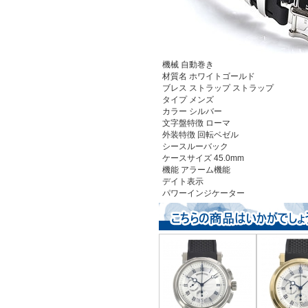
機械
自動巻き
材質名
ホワイトゴールド
ブレス ストラップ
ストラップ
タイプ
メンズ
カラー
シルバー
文字盤特徴
ローマ
外装特徴
回転ベゼル
シースルーバック
ケースサイズ
45.0mm
機能
アラーム機能
デイト表示
パワーインジケーター