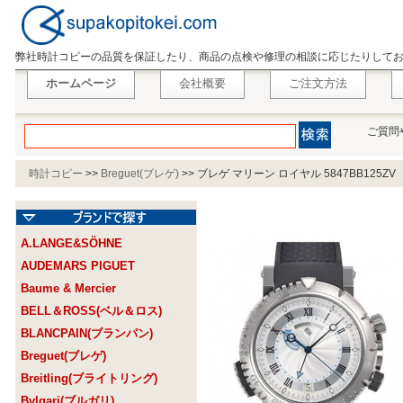
弊社時計コピーの品質を保証したり、商品の点検や修理の相談に応じたりして
ホームページ
会社概要
ご注文方法
ご質問
時計コピー
>>
Breguet(ブレゲ)
>>
ブレゲ マリーン ロイヤル 5847BB125ZV
A.LANGE&SÖHNE
AUDEMARS PIGUET
Baume & Mercier
BELL＆ROSS(ベル＆ロス)
BLANCPAIN(ブランパン)
Breguet(ブレゲ)
Breitling(ブライトリング)
Bvlgari(ブルガリ)