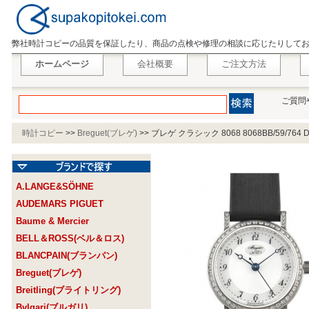
弊社時計コピーの品質を保証したり、商品の点検や修理の相談に応じたりして
ホームページ
会社概要
ご注文方法
ご質問
時計コピー
>>
Breguet(ブレゲ)
>>
ブレゲ クラシック 8068 8068BB/59/764 
A.LANGE&SÖHNE
AUDEMARS PIGUET
Baume & Mercier
BELL＆ROSS(ベル＆ロス)
BLANCPAIN(ブランパン)
Breguet(ブレゲ)
Breitling(ブライトリング)
Bvlgari(ブルガリ)