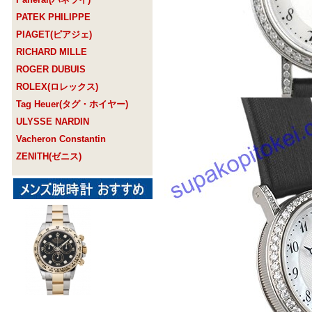
PATEK PHILIPPE
PIAGET(ピアジェ)
RICHARD MILLE
ROGER DUBUIS
ROLEX(ロレックス)
Tag Heuer(タグ・ホイヤー)
ULYSSE NARDIN
Vacheron Constantin
ZENITH(ゼニス)