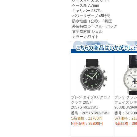
ケースサイズ 30.0mm
ケース厚 7.7mm
キャリバー 537/1
パワーリザーブ 45時間
防水性能（公称） 3気圧
外装特徴 シースルーバック
文字盤材質 シェル
カラー
ホワイト
ブレゲ タイプXX クロノ
ブレゲ クラ
グラフ 2057
フェイズ レ
2057ST/92/3WU
9088BB/29/
番号：2057ST/92/3WU
S品価格：21700円
S品価格：21
N品価格：39800円
N品価格：39