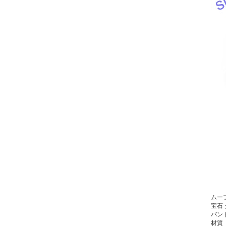
ムー
宝石
バン
材質