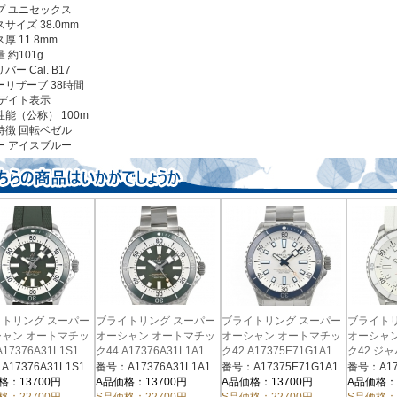
プ ユニセックス
サイズ 38.0mm
厚 11.8mm
 約101g
バー Cal. B17
ーリザーブ 38時間
 デイト表示
能（公称） 100m
特徴 回転ベゼル
ー
アイスブルー
トリング スーパー
ブライトリング スーパー
ブライトリング スーパー
ブライト
ャン オートマチッ
オーシャン オートマチッ
オーシャン オートマチッ
オーシャ
A17376A31L1S1
ク44 A17376A31L1A1
ク42 A17375E71G1A1
ク42 ジ
ン A1737
17376A31L1S1
番号：A17376A31L1A1
番号：A17375E71G1A1
A17375
格：13700円
A品価格：13700円
A品価格：13700円
A品価格：