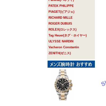
PATEK PHILIPPE
PIAGET(ピアジェ)
RICHARD MILLE
ROGER DUBUIS
ROLEX(ロレックス)
Tag Heuer(タグ・ホイヤー)
ULYSSE NARDIN
Vacheron Constantin
ZENITH(ゼニス)