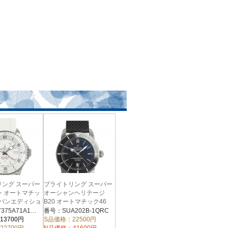
リング スーパー
ブライトリング スーパー
ン オートマチッ
オーシャンヘリテージ
ャパンエディショ
B20 オートマチック46
A202B-
5A71A1S1
番号：A17375A71A1S1 A17375
番号：SUA202B-1QRC
1QRC(AB2020121B1S1)
13700円
S品価格：22500円