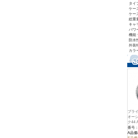
タイ
ケース
ケース
総重量
キャリ
パワ
機能
防水性
外装
カラ
ブライ
オーシ
ク44 
番号：A
A品価