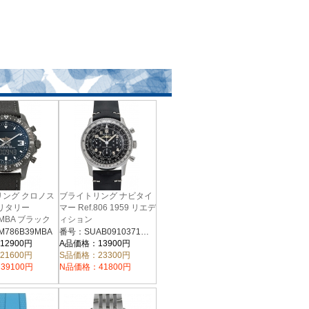
リング クロノス
ブライトリング ナビタイ
リタリー
マー Ref.806 1959 リエデ
9MBA ブラック
ィション
AB0910371B1X1(AB09B-
786B39MBA
番号：SUAB0910371B1X1
1DAA) ブラック
12900円
A品価格：13900円
21600円
S品価格：23300円
39100円
N品価格：41800円