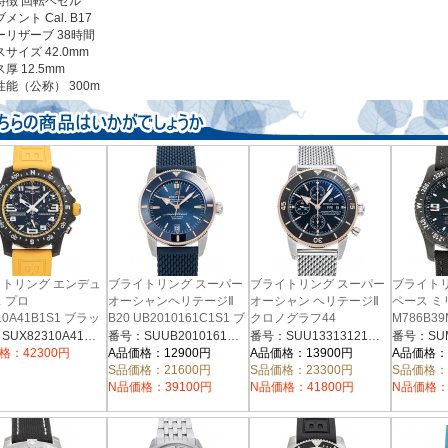
特徴
回転ベゼル
ブメント
Cal. B17
ーリザーブ
38時間
スサイズ
42.0mm
ス厚
12.5mm
性能（公称）
300m
トリング エンデュ
ブライトリング スーパー
ブライトリング スーパー
ブライト
 プロ
オーシャンヘリテージⅡ
オーシャン ヘリテージⅡ
ペース ミ
10A41B1S1 ブラッ
B20 UB2010161C1S1 ブ
クロノグラフ44
M786B3
U13313121B1A1(U275B-
エロー
ルー
番号：SUX82310A41B1S1
番号：SUUB2010161C1S1
番号：SUU13313121B1A1
番号：SUM
1OCA) ブラック
格：42300円
A品価格：12900円
A品価格：13900円
A品価格：
S品価格：21600円
S品価格：23300円
S品価格：
N品価格：39100円
N品価格：41800円
N品価格：