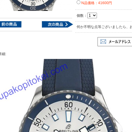
N品価格：41600円
個数：
何か不明な点等ございましたら、
詳細: