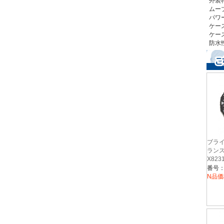
外装
ムー
パワ
ケー
ケー
防水
ブライ
ランス
X823
ク/イ
N品価