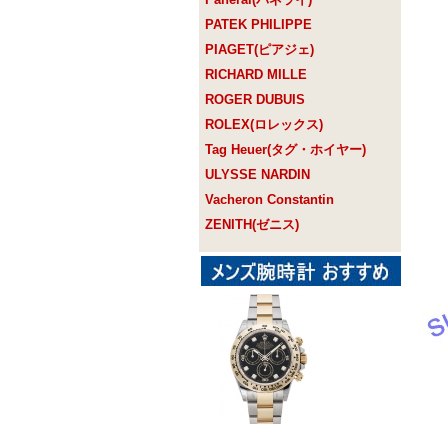
PATEK PHILIPPE
PIAGET(ピアジェ)
RICHARD MILLE
ROGER DUBUIS
ROLEX(ロレックス)
Tag Heuer(タグ・ホイヤー)
ULYSSE NARDIN
Vacheron Constantin
ZENITH(ゼニス)