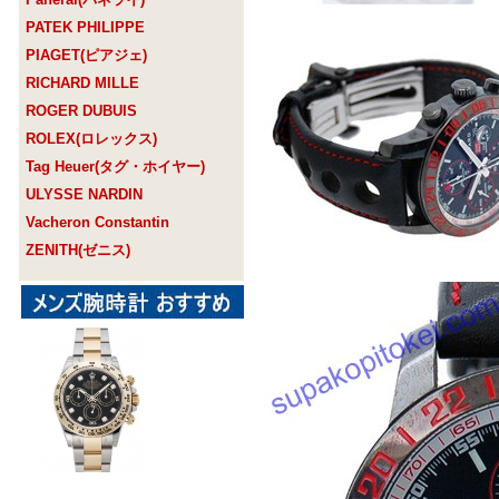
PATEK PHILIPPE
PIAGET(ピアジェ)
RICHARD MILLE
ROGER DUBUIS
ROLEX(ロレックス)
Tag Heuer(タグ・ホイヤー)
ULYSSE NARDIN
Vacheron Constantin
ZENITH(ゼニス)