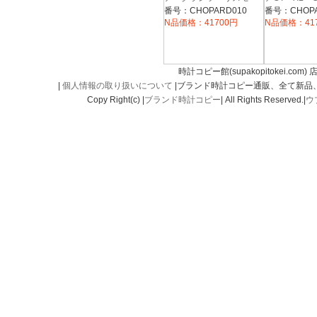
XL パワーコントロー
ノ 自動巻 15
番号：CHOPARD010
番号：CHOPA
ル 16/8457-3001
3002 シル
N品価格：41700円
N品価格：41
44mm
時計コピー館(supakopitokei.com) 
|
個人情報の取り扱いについて
|ブランド時計コピー通販、全て新品
Copy Right(c) |
ブランド時計コピー
| All Rights Reserved.|
ウ