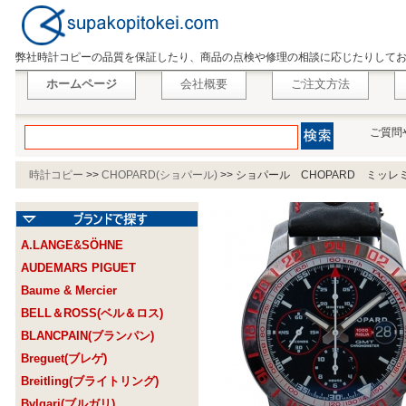
弊社時計コピーの品質を保証したり、商品の点検や修理の相談に応じたりして
ホームページ
会社概要
ご注文方法
ご質問
時計コピー
>>
CHOPARD(ショパール)
>>
ショパール CHOPARD ミッレ
A.LANGE&SÖHNE
AUDEMARS PIGUET
Baume & Mercier
BELL＆ROSS(ベル＆ロス)
BLANCPAIN(ブランパン)
Breguet(ブレゲ)
Breitling(ブライトリング)
Bvlgari(ブルガリ)