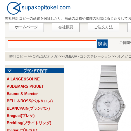
弊社時計コピーの品質を保証したり、商品の点検や修理の相談に応じたりして
ホームページ
会社概要
ご注文方法
ご質問
時計コピー
>>
OMEGA(オメガ)
>>
OMEGA - コンステレーション
>>
オメガ コ
A.LANGE&SÖHNE
AUDEMARS PIGUET
Baume & Mercier
BELL＆ROSS(ベル＆ロス)
BLANCPAIN(ブランパン)
Breguet(ブレゲ)
Breitling(ブライトリング)
Bvlgari(ブルガリ)