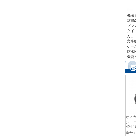
機械
材質
ブレ
タイ
カラ
文字
ケー
防水
機能
オメガ
ジ コ
424.1