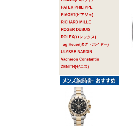
PATEK PHILIPPE
PIAGET(ピアジェ)
RICHARD MILLE
ROGER DUBUIS
ROLEX(ロレックス)
Tag Heuer(タグ・ホイヤー)
ULYSSE NARDIN
Vacheron Constantin
ZENITH(ゼニス)