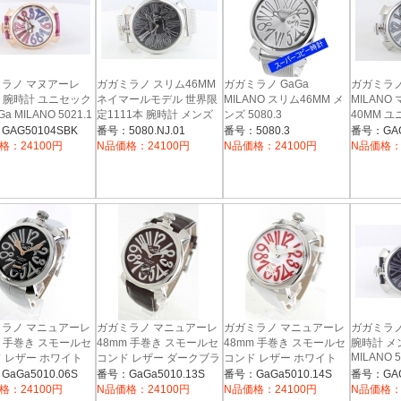
ラノ マヌアーレ
ガガミラノ スリム46MM
ガガミラノ GaGa
ガガミラノ
M 腕時計 ユニセック
ネイマールモデル 世界限
MILANO スリム46MM メ
MILANO
Ga MILANO 5021.1
定1111本 腕時計 メンズ
ンズ 5080.3
40MM 
GaGa MILANO
5020.8
GAG50104SBK
番号：5080.NJ.01
番号：5080.3
番号：GAG
5080.NJ.01
格：24100円
N品価格：24100円
N品価格：24100円
N品価格：
ラノ マニュアーレ
ガガミラノ マニュアーレ
ガガミラノ マニュアーレ
ガガミラノ
m 手巻き スモールセ
48mm 手巻き スモールセ
48mm 手巻き スモールセ
腕時計 メン
MILANO 5
 レザー ホワイト
コンド レザー ダークブラ
コンド レザー ホワイト
5010.06S
ウン メンズ 5010.13S
メンズ 5010.14S
aGa5010.06S
番号：GaGa5010.13S
番号：GaGa5010.14S
番号：GAG
格：24100円
N品価格：24100円
N品価格：24100円
N品価格：