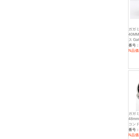
ガガミ
40M
ス Ga
番号：
N品価
ガガミ
48m
コンド
メンズ 
番号：G
N品価