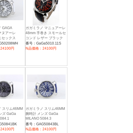
 GAGA
ガガミラノ マニュアーレ
 マヌアーレ
48mm 手巻き スモールセ
ユニセックス
コンド レザー ブラック
メンズ 5010.11S
50208WH
番号：GaGa5010.11S
24100円
N品価格：24100円
 スリム46MM
ガガミラノ スリム46MM
ズ GaGa
腕時計 メンズ GaGa
084.1
MILANO 5084.3
50841BK
番号：GAG50843BL
24100円
N品価格：24100円