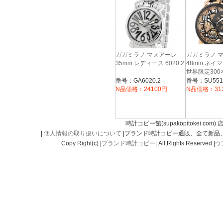
ガガミラノ マヌアーレ
ガガミラノ 
35mm レディース 6020.2
48mm ネイ
世界限定300
5511.NJ.02
番号：GA6020.2
番号：SU5511
N品価格：24100円
N品価格：31
時計コピー館(supakopitokei.com) 
|
個人情報の取り扱いについて
|ブランド時計コピー通販、全て新品
Copy Right(c) |
ブランド時計コピー
| All Rights Reserved.|
ウ