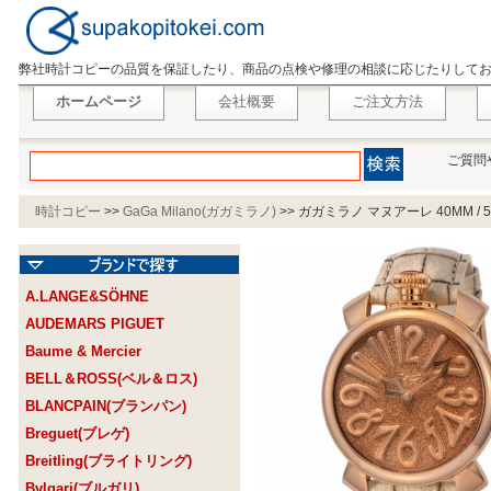
弊社時計コピーの品質を保証したり、商品の点検や修理の相談に応じたりして
ホームページ
会社概要
ご注文方法
ご質問
時計コピー
>>
GaGa Milano(ガガミラノ)
>>
ガガミラノ マヌアーレ 40MM / 52
A.LANGE&SÖHNE
AUDEMARS PIGUET
Baume & Mercier
BELL＆ROSS(ベル＆ロス)
BLANCPAIN(ブランパン)
Breguet(ブレゲ)
Breitling(ブライトリング)
Bvlgari(ブルガリ)