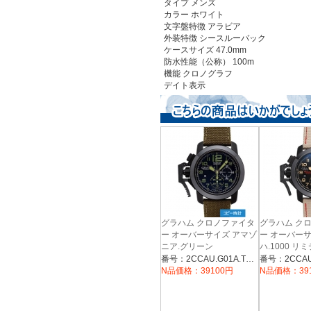
タイプ
メンズ
カラー
ホワイト
文字盤特徴
アラビア
外装特徴
シースルーバック
ケースサイズ
47.0mm
防水性能（公称）
100m
機能
クロノグラフ
デイト表示
グラハム クロノファイタ
グラハム ク
ー オーバーサイズ アマゾ
ー オーバーサ
ニア.グリーン
ハ.1000 リ
【2CCAU.G01A.T15N】
【2CCAU.B0
番号：2CCAU.G01A.T15N
N品価格：39100円
N品価格：39