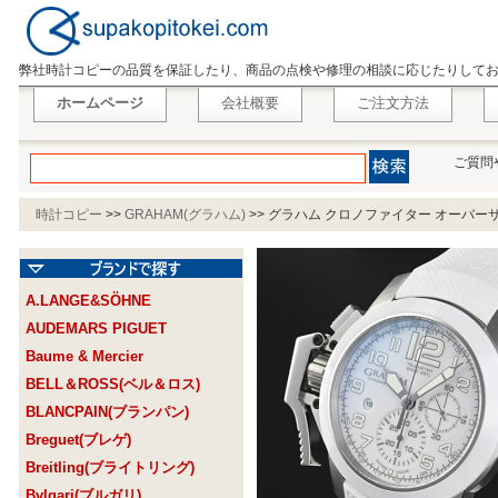
弊社時計コピーの品質を保証したり、商品の点検や修理の相談に応じたりして
ホームページ
会社概要
ご注文方法
ご質問
時計コピー
>>
GRAHAM(グラハム)
>>
グラハム クロノファイター オーバーサイズ 
A.LANGE&SÖHNE
AUDEMARS PIGUET
Baume & Mercier
BELL＆ROSS(ベル＆ロス)
BLANCPAIN(ブランパン)
Breguet(ブレゲ)
Breitling(ブライトリング)
Bvlgari(ブルガリ)