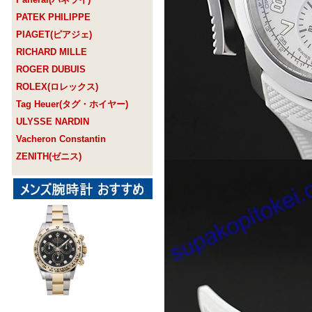
PATEK PHILIPPE
PIAGET(ピアジェ)
RICHARD MILLE
ROGER DUBUIS
ROLEX(ロレックス)
Tag Heuer(タグ・ホイヤー)
ULYSSE NARDIN
Vacheron Constantin
ZENITH(ゼニス)