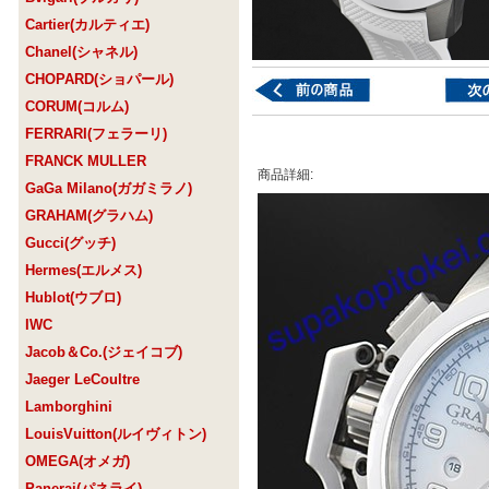
Cartier(カルティエ)
Chanel(シャネル)
CHOPARD(ショパール)
CORUM(コルム)
FERRARI(フェラーリ)
FRANCK MULLER
商品詳細:
GaGa Milano(ガガミラノ)
GRAHAM(グラハム)
Gucci(グッチ)
Hermes(エルメス)
Hublot(ウブロ)
IWC
Jacob＆Co.(ジェイコブ)
Jaeger LeCoultre
Lamborghini
LouisVuitton(ルイヴィトン)
OMEGA(オメガ)
Panerai(パネライ)