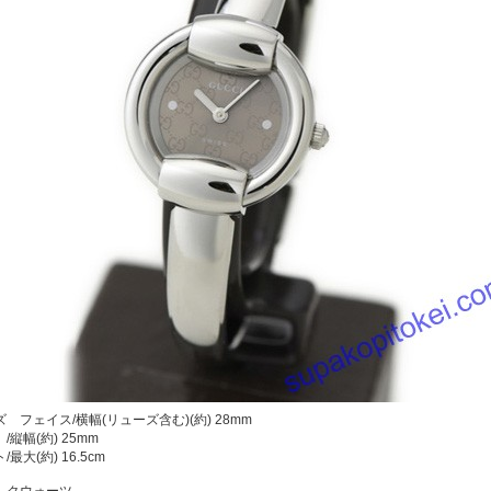
 フェイス/横幅(リューズ含む)(約) 28mm
幅(約) 25mm
/最大(約) 16.5cm