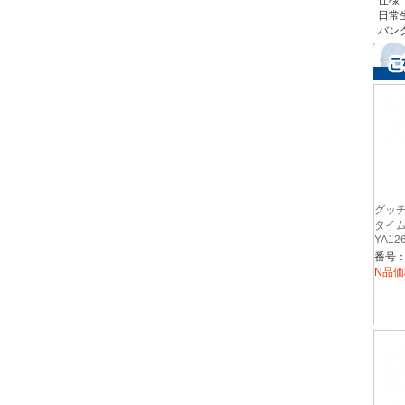
仕様
日常
バン
グッチ
タイム
YA12
番号：Y
N品価