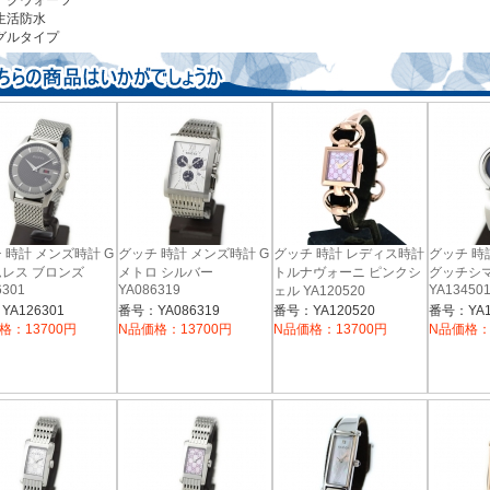
 クウォーツ
生活防水
グルタイプ
 時計 メンズ時計 G
グッチ 時計 メンズ時計 G
グッチ 時計 レディス時計
グッチ 時
レス ブロンズ
メトロ シルバー
トルナヴォーニ ピンクシ
グッチシマ
6301
YA086319
YA13450
ェル YA120520
A126301
番号：YA086319
番号：YA120520
番号：YA1
格：13700円
N品価格：13700円
N品価格：13700円
N品価格：