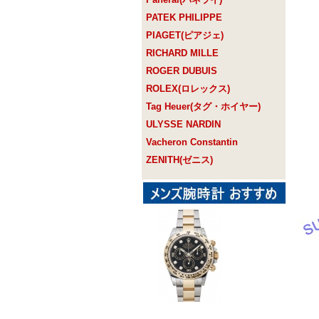
PATEK PHILIPPE
PIAGET(ピアジェ)
RICHARD MILLE
ROGER DUBUIS
ROLEX(ロレックス)
Tag Heuer(タグ・ホイヤー)
ULYSSE NARDIN
Vacheron Constantin
ZENITH(ゼニス)