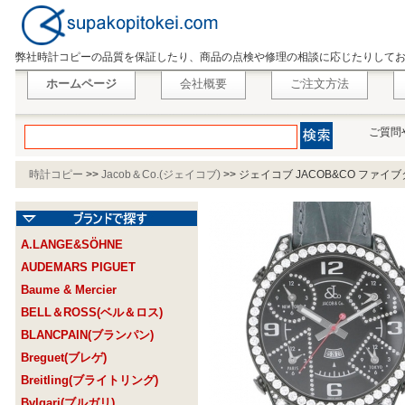
弊社時計コピーの品質を保証したり、商品の点検や修理の相談に応じたりして
ホームページ
会社概要
ご注文方法
ご質問
時計コピー
>>
Jacob＆Co.(ジェイコブ)
>>
ジェイコブ JACOB&CO ファイブ
A.LANGE&SÖHNE
AUDEMARS PIGUET
Baume & Mercier
BELL＆ROSS(ベル＆ロス)
BLANCPAIN(ブランパン)
Breguet(ブレゲ)
Breitling(ブライトリング)
Bvlgari(ブルガリ)