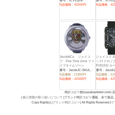
自動巻 ラバー
ー
番号：JCV2Q2B
番号：JCV2Q
N品価格：42500円
N品価格：42
Jacob&Co. ジェイコ
ジェイコブ JC
ブ Five Time Zone ファ
ックI クロノ
イブタイムゾーン
PVD(SS) 
47mm JC-SKULL1D
自動巻 ラバ
番号：JacobJC-SKULL1D
番号：Jacob
S品価格：21800円
S品価格：21
N品価格：42500円
N品価格：42
時計コピー館(supakopitokei.com) 
|
個人情報の取り扱いについて
|ブランド時計コピー通販、全て新品
Copy Right(c) |
ブランド時計コピー
| All Rights Reserved.|
ウ