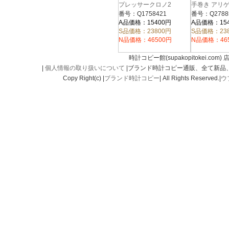
プレッサークロノ2
手巻き アリ
Q1758421 SS ブラッ
ー ブラック/
番号：Q1758421
番号：Q2788
ク
ンズ Q27885
A品価格：15400円
A品価格：15
S品価格：23800円
S品価格：23
N品価格：46500円
N品価格：46
時計コピー館(supakopitokei.com) 
|
個人情報の取り扱いについて
|ブランド時計コピー通販、全て新品
Copy Right(c) |
ブランド時計コピー
| All Rights Reserved.|
ウ