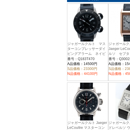
ジャガールクルト マス
ジャガール
ターコンプレッサーダイ
Jaeger LeC
ビングアラーム ネイビ
ルソ セプタ
ーシールズ
ム Q30024
番号：Q183T470
番号：Q3002
Q183T470 革ベルト
ルバー
A品価格：14500円
A品価格：15
S品価格：23300円
S品価格：23
N品価格：44100円
N品価格：45
ジャガールクルト Jaeger
ジャガールク
LeCoultre マスターコン
ドレベルソ 