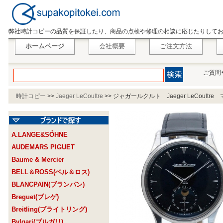
弊社時計コピーの品質を保証したり、商品の点検や修理の相談に応じたりして
ホームページ
会社概要
ご注文方法
ご質問
時計コピー
>>
Jaeger LeCoultre
>>
ジャガールクルト Jaeger LeCoultr
A.LANGE&SÖHNE
AUDEMARS PIGUET
Baume & Mercier
BELL＆ROSS(ベル＆ロス)
BLANCPAIN(ブランパン)
Breguet(ブレゲ)
Breitling(ブライトリング)
Bvlgari(ブルガリ)