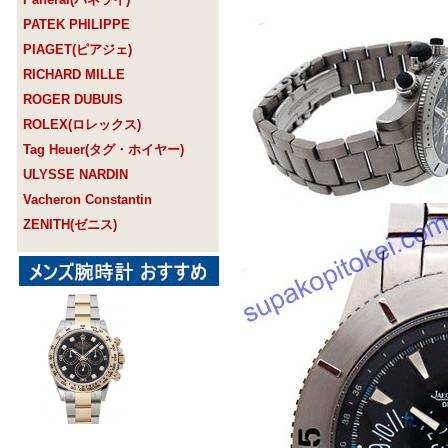
PATEK PHILIPPE
PIAGET(ピアジェ)
RICHARD MILLE
ROGER DUBUIS
ROLEX(ロレックス)
Tag Heuer(タグ・ホイヤー)
ULYSSE NARDIN
Vacheron Constantin
ZENITH(ゼニス)