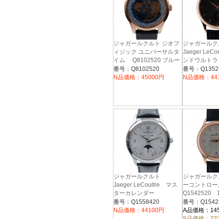
ジャガールクルト ジオフ
ジャガール
ィジック ユニバーサルタ
Jaeger LeC
イム Q8102520 ブルー
ンドウルト
Q1352470
番号：Q8102520
番号：Q1352
動巻
N品価格：45000円
N品価格：44
ジャガールクルト
ジャガールク
Jaeger LeCoultre マス
ーコントロ
ターカレンダー
Q1542520
Q1558420
ルバー 39
番号：Q1558420
番号：Q1542
N品価格：44100円
A品価格：14
S品価格：23