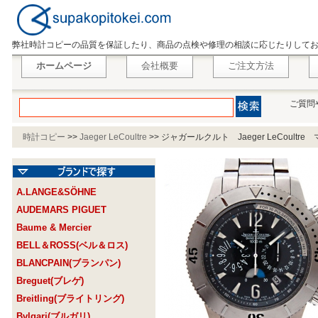
弊社時計コピーの品質を保証したり、商品の点検や修理の相談に応じたりして
ホームページ
会社概要
ご注文方法
ご質問
時計コピー
>>
Jaeger LeCoultre
>>
ジャガールクルト Jaeger LeCoult
A.LANGE&SÖHNE
AUDEMARS PIGUET
Baume & Mercier
BELL＆ROSS(ベル＆ロス)
BLANCPAIN(ブランパン)
Breguet(ブレゲ)
Breitling(ブライトリング)
Bvlgari(ブルガリ)