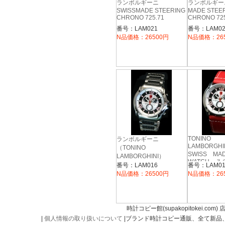
ランボルギーニ
ランボルギーニ
SWISSMADE STEERING
MADE STEE
CHRONO 725.71
CHRONO 725
番号：LAM021
番号：LAM02
N品価格：26500円
N品価格：26
TONINO
ランボルギーニ
LAMBORGHI
（TONINO
SWISS M
LAMBORGHINI）
WATCH 
SWISS MADE
番号：LAM016
番号：LAM01
ＳＴＥＥＲＩ
WATCH ７２５．７８
N品価格：26500円
N品価格：26
ＳＴＥＥＲＩＮＧ
時計コピー館(supakopitokei.com) 
|
個人情報の取り扱いについて
|ブランド時計コピー通販、全て新品