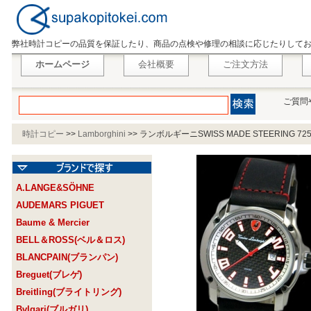
弊社時計コピーの品質を保証したり、商品の点検や修理の相談に応じたりして
ホームページ
会社概要
ご注文方法
ご質問
時計コピー
>>
Lamborghini
>>
ランボルギーニSWISS MADE STEERING 725
A.LANGE&SÖHNE
AUDEMARS PIGUET
Baume & Mercier
BELL＆ROSS(ベル＆ロス)
BLANCPAIN(ブランパン)
Breguet(ブレゲ)
Breitling(ブライトリング)
Bvlgari(ブルガリ)