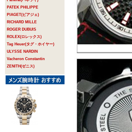
PATEK PHILIPPE
PIAGET(ピアジェ)
RICHARD MILLE
ROGER DUBUIS
ROLEX(ロレックス)
Tag Heuer(タグ・ホイヤー)
ULYSSE NARDIN
Vacheron Constantin
ZENITH(ゼニス)