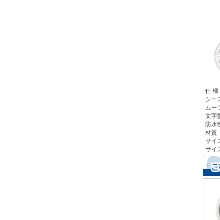
仕 様
シース
ムーブ
文字盤
防水性
材質 
サイ
サイ