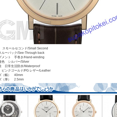
 スモールセコンド/Small Second
ルーバック/See-Through back
メント 手巻き/Hand-winding
色 シルバー/Silver
 日常生活防水/Waterproof
ピンクゴールド/PG レザー/Leather
ズ（幅） 40mm
ズ（厚） 2.5mm