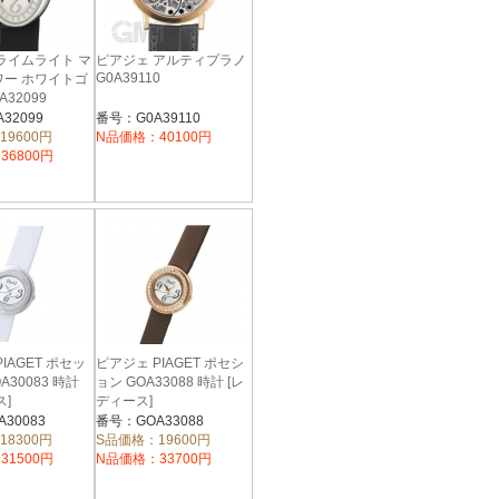
ライムライト マ
ピアジェ アルティプラノ
G0A39110
ワー ホワイトゴ
A32099
32099
番号：G0A39110
19600円
N品価格：40100円
36800円
IAGET ポセッ
ピアジェ PIAGET ポセシ
A30083 時計
ョン GOA33088 時計 [レ
ス]
ディース]
30083
番号：GOA33088
18300円
S品価格：19600円
31500円
N品価格：33700円