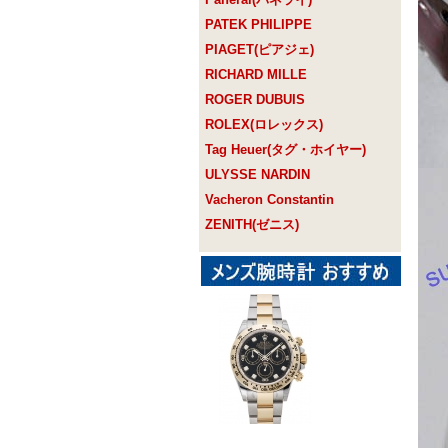
PATEK PHILIPPE
PIAGET(ピアジェ)
RICHARD MILLE
ROGER DUBUIS
ROLEX(ロレックス)
Tag Heuer(タグ・ホイヤー)
ULYSSE NARDIN
Vacheron Constantin
ZENITH(ゼニス)