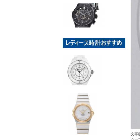
文字
ムー