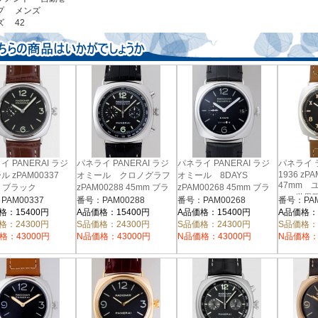
プ メンズ
ズ 42
イ PANERAI ラジ
パネライ PANERAI ラジ
パネライ PANERAI ラジ
パネライ
1936 zPA
 zPAM00337
オミール クロノグラフ
オミール 8DAYS
47mm 
m ブラック
zPAM00288 45mm ブラ
zPAM00268 45mm ブラ
ル 世界限
ック
ック
PAM00337
番号：PAM00288
番号：PAM00268
番号：PAM
ック
格：15400円
A品価格：15400円
A品価格：15400円
A品価格：
格：24300円
S品価格：24300円
S品価格：24300円
S品価格：
格：43000円
N品価格：43000円
N品価格：43000円
N品価格：