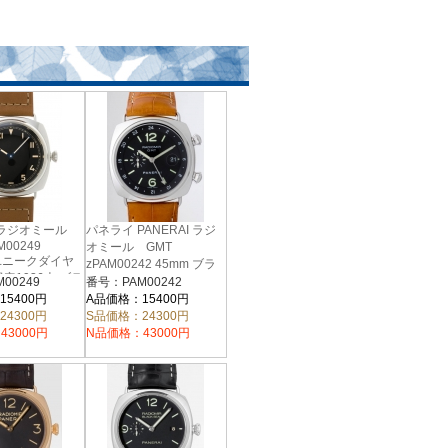
 ラジオミール
パネライ PANERAI ラジ
M00249
オミール GMT
ユニークダイヤ
zPAM00242 45mm ブラ
定1936本 ブラ
ック
00249
番号：PAM00242
15400円
A品価格：15400円
24300円
S品価格：24300円
43000円
N品価格：43000円