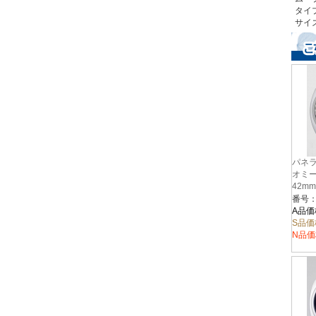
タイ
サイ
パネラ
オミール
42m
番号：
A品価
S品価
N品価