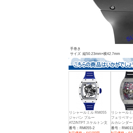
手巻き
サイズ 縦50.23mm×横42.7mm
リシャールミル RM055
リシャールミル
ジャパン ブルー
フェリペマッ
ATZ/NTPT スケルトン文
ルカレンダー
字盤 手巻き ラバー
ク クロノグ
番号：RM055-2
番号：RM011
ンデックス T