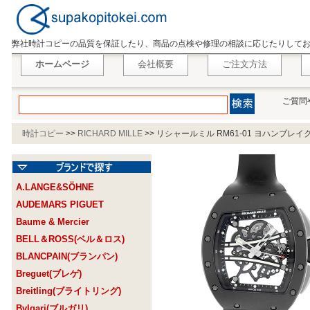
弊社時計コピーの品質を保証したり、商品の点検や修理の相談に応じたりして
ホームページ
会社概要
ご注文方法
ご質問
時計コピー
>>
RICHARD MILLE
>>
リシャールミル RM61-01 ヨハンブレイ
A.LANGE&SÖHNE
AUDEMARS PIGUET
Baume & Mercier
BELL＆ROSS(ベル＆ロス)
BLANCPAIN(ブランパン)
Breguet(ブレゲ)
Breitling(ブライトリング)
Bvlgari(ブルガリ)