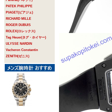
PATEK PHILIPPE
PIAGET(ピアジェ)
RICHARD MILLE
ROGER DUBUIS
ROLEX(ロレックス)
Tag Heuer(タグ・ホイヤー)
ULYSSE NARDIN
Vacheron Constantin
ZENITH(ゼニス)