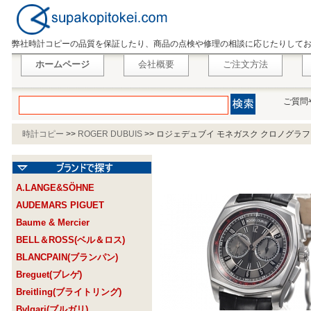
弊社時計コピーの品質を保証したり、商品の点検や修理の相談に応じたりして
ホームページ
会社概要
ご注文方法
ご質問
時計コピー
>>
ROGER DUBUIS
>>
ロジェデュブイ モネガスク クロノグラフ MG44
A.LANGE&SÖHNE
AUDEMARS PIGUET
Baume & Mercier
BELL＆ROSS(ベル＆ロス)
BLANCPAIN(ブランパン)
Breguet(ブレゲ)
Breitling(ブライトリング)
Bvlgari(ブルガリ)