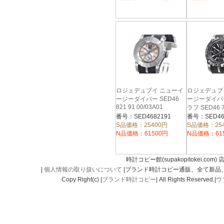
ロジェデュブイ ニューイ
ロジェデュブ
ージーダイバー SED46
ージーダイバ
821 91 00/03A01
ラフ SED46 7
00/09A01/A
番号：SED4682191
番号：SED46
S品価格：25400円
S品価格：25
N品価格：61500円
N品価格：61
時計コピー館(supakopitokei.com) 
|
個人情報の取り扱いについて
|ブランド時計コピー通販、全て新品
Copy Right(c) |
ブランド時計コピー
| All Rights Reserved.|
ウ