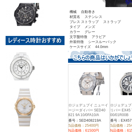
機械 自動巻き
材質名 ステンレス
ブレス ストラップ ストラップ
タイプ メンズ
カラー グレー
文字盤特徴 アラビア
外装特徴 シースルーバック
ケースサイズ 44.0mm
ロジェデュブイ ニューイ
ロジェデュブ
ージーダイバー SED40
リバー EX45 7
821 9A 10/0FA10/A
00/01R00B
番号：SED408219A
番号：EX457
S品価格：25400円
S品価格：25
N品価格：61500円
N品価格：61