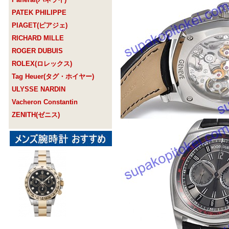
PATEK PHILIPPE
PIAGET(ピアジェ)
RICHARD MILLE
ROGER DUBUIS
ROLEX(ロレックス)
Tag Heuer(タグ・ホイヤー)
ULYSSE NARDIN
Vacheron Constantin
ZENITH(ゼニス)