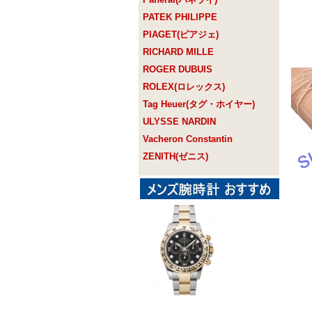
PATEK PHILIPPE
PIAGET(ピアジェ)
RICHARD MILLE
ROGER DUBUIS
ROLEX(ロレックス)
Tag Heuer(タグ・ホイヤー)
ULYSSE NARDIN
Vacheron Constantin
ZENITH(ゼニス)