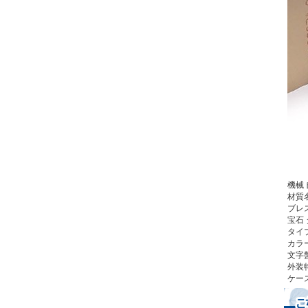
機械
材質
ブレ
宝石
タイ
カラ
文字
外装
ケー