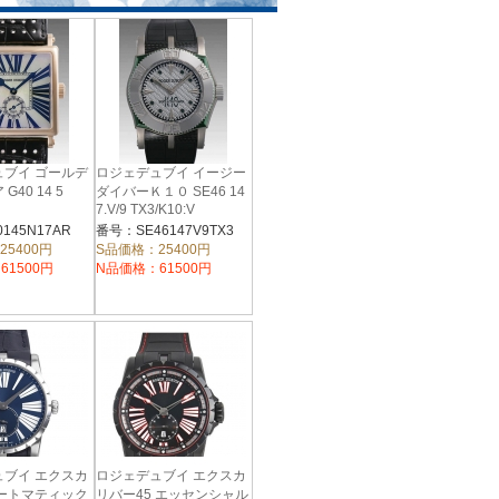
ュブイ ゴールデ
ロジェデュブイ イージー
G40 14 5
ダイバーＫ１０ SE46 14
7.V/9 TX3/K10:V
145N17AR
番号：SE46147V9TX3
25400円
S品価格：25400円
61500円
N品価格：61500円
ュブイ エクスカ
ロジェデュブイ エクスカ
オートマティック
リバー45 エッセンシャル