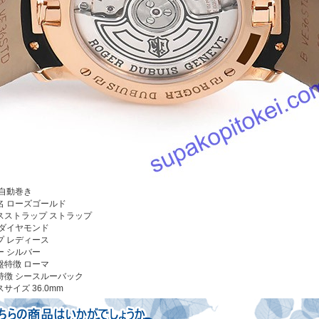
自動巻き
名
ローズゴールド
スストラップ
ストラップ
ダイヤモンド
プ
レディース
ー
シルバー
盤特徴
ローマ
特徴
シースルーバック
スサイズ
36.0mm