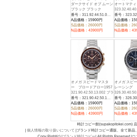
ダークサイド オブ ムーン
オートマティ
ブラック ブラック
323.32.40.4
311.92.44.51.01.005 ブラ
イト/ブラッ
番号：311.92.44.51.01.005
ック
A品価格：15900円
A品価格：15
S品価格：26000円
S品価格：26
N品価格：43900円
N品価格：43
オメガ スピードマスタ
オメガ スピ
ー ブロードアロー1957
レーシング
321.90.42.50.13.002 ブラ
326.30.40.5
ウン
ー/ブラック
番号：321.90.42.50.13.002
A品価格：15900円
A品価格：15
S品価格：26000円
S品価格：26
N品価格：43900円
N品価格：43
時計コピー館(supakopitokei.com) 
|
個人情報の取り扱いについて
|ブランド時計コピー通販、全て新品
Copy Right(c) |
ブランド時計コピー
| All Rights Reserved.|
ウ