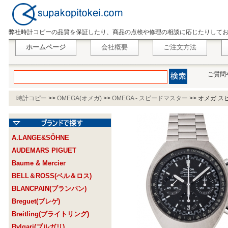
弊社時計コピーの品質を保証したり、商品の点検や修理の相談に応じたりして
ホームページ
会社概要
ご注文方法
ご質問
時計コピー
>>
OMEGA(オメガ)
>>
OMEGA - スピードマスター
>>
オメガ スピ
A.LANGE&SÖHNE
AUDEMARS PIGUET
Baume & Mercier
BELL＆ROSS(ベル＆ロス)
BLANCPAIN(ブランパン)
Breguet(ブレゲ)
Breitling(ブライトリング)
Bvlgari(ブルガリ)