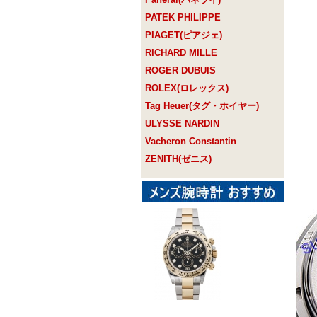
PATEK PHILIPPE
PIAGET(ピアジェ)
RICHARD MILLE
ROGER DUBUIS
ROLEX(ロレックス)
Tag Heuer(タグ・ホイヤー)
ULYSSE NARDIN
Vacheron Constantin
ZENITH(ゼニス)