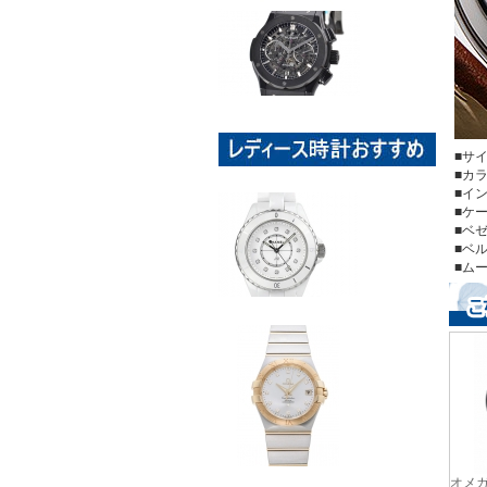
■サ
■カ
■イ
■ケ
■ベ
■ベ
■ム
オメガ