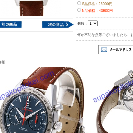
S品価格：26000円
N品価格：43900円
個数：
何か不明な点等ございましたら、
詳細: