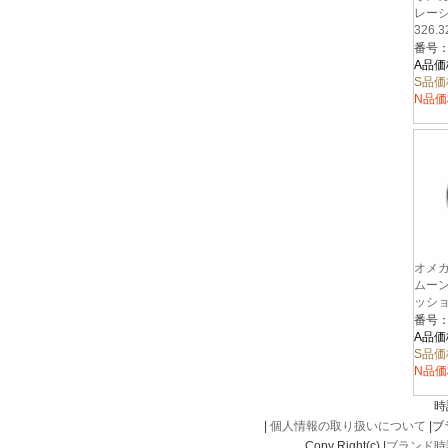
レー
326.3
ド/ブ
A品価
S品価
N品価
オメガ
ムーン
ッシ
311.3
ック
A品価
S品価
N品価
時
|
個人情報の取り扱いについて
|
Copy Right(c) |
ブランド時