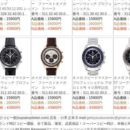
シング
ー ファーストオメガ
ムーンウォッチ プロフェ
ムーンウ
2.40.50.11.001 レッ
イン スペース
ッショナル
ッショナ
ラック
311.32.40.30.01.001 ブラ
311.30.42.30.01.006 ブラ
311.33.4
番号：326.32.40.50.11.001
番号：311.32.40.30.01.001
番号：311.30.42.30.01.006
ック
ック
ック
格：15900円
A品価格：15900円
A品価格：15900円
A品価格：
格：26000円
S品価格：26000円
S品価格：26000円
S品価格：
格：43900円
N品価格：43900円
N品価格：43900円
N品価格：
 スピードマスター
オメガ スピードマスタ
オメガ スピードマスター
オメガ 
ウォッチ プロフェ
ー ファーストオメガ
プロフェッショナル アポ
57 コー
ョナル
イン スペース
ロ１５号 ４０周年記念
グラフ
3.42.30.01.001 ブラ
311.63.40.30.02.001 シル
311.30.42.30.01.003 ブラ
331.10.4
番号：311.33.42.30.01.001
番号：311.63.40.30.02.001
番号：311.30.42.30.01.003
バー/ブラック
ック／トリコロール
ック
格：15900円
A品価格：15900円
A品価格：15900円
A品価格：
格：26000円
S品価格：26000円
S品価格：26000円
S品価格：
格：43900円
N品価格：43900円
N品価格：43900円
N品価格：
計コピー館(supakopitokei.com) 店長：小澤 正幸 E-mail:
gekiyasuburando@gmail.
ブランド時計コピー通販、全て新品、激安、品質保証！スーパーコピー時計、本物と
計コピー
| All Rights Reserved.|
ウブロ スーパーコピー
|
楽天市場腕時計
|
Google.co