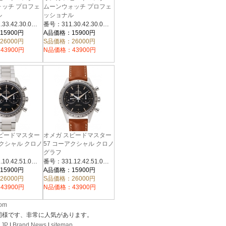
ォッチ プロフェ
ムーンウォッチ プロフェ
ル
ッショナル
2.30.01.002 ブラ
311.30.42.30.01.005 ブラ
番号：311.33.42.30.01.002
番号：311.30.42.30.01.005
ック
15900円
A品価格：15900円
26000円
S品価格：26000円
43900円
N品価格：43900円
スピードマスター
オメガ スピードマスター
アクシャル クロノ
57 コーアクシャル クロノ
グラフ
2.51.01.002 ブラ
331.12.42.51.01.002 ブラ
番号：331.10.42.51.01.002
番号：331.12.42.51.01.002
ック
15900円
A品価格：15900円
26000円
S品価格：26000円
43900円
N品価格：43900円
com
同様です、非常に人気があります。
.JP
|
Brand News
|
sitemap