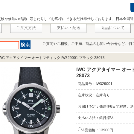
点検や修理の相談に応じたりしてお客様にできるだけ奉仕しております。日本全国送
ご注文方法
支払い・配送
返品について
ご質問やご相談、ご不満、商品のお問い合わせなど、何
IWC アクアタイマー オートマティック IW329001 ブラック 28073
IWC アクアタイマー オート
28073
商品番号：IW329001
在庫状況：在庫有り
お届け予定：発送後6日間程度。送
支払い方法：銀行振込
A品価格：13900円