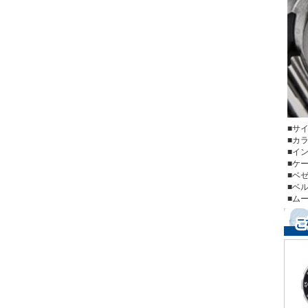
■サ
■カ
■イ
■ケ
■ベ
■
■ム