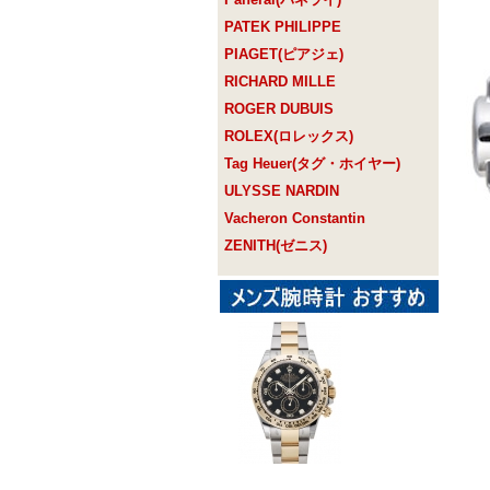
PATEK PHILIPPE
PIAGET(ピアジェ)
RICHARD MILLE
ROGER DUBUIS
ROLEX(ロレックス)
Tag Heuer(タグ・ホイヤー)
ULYSSE NARDIN
Vacheron Constantin
ZENITH(ゼニス)