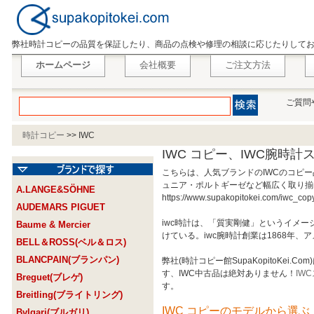
弊社時計コピーの品質を保証したり、商品の点検や修理の相談に応じたりして
ホームページ
会社概要
ご注文方法
ご質問
時計コピー
>>
IWC
IWC コピー、IWC腕時
こちらは、人気ブランドのIWCのコピ
ュニア・ポルトギーゼなど幅広く取り揃え
A.LANGE&SÖHNE
https://www.supakopitokei.com/
AUDEMARS PIGUET
iwc時計は、「質実剛健」というイメ
Baume & Mercier
けている。iwc腕時計創業は1868年
BELL＆ROSS(ベル＆ロス)
BLANCPAIN(ブランパン)
弊社(時計コピー館SupaKopitoKei.Com
す、IWC中古品は絶対ありません！
IW
Breguet(ブレゲ)
す。
Breitling(ブライトリング)
IWC コピーのモデルから選ぶ 
Bvlgari(ブルガリ)