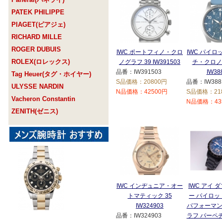
PATEK PHILIPPE
PIAGET(ピアジェ)
RICHARD MILLE
ROGER DUBUIS
IWC ポートフィノ・クロ
IWC パイ
ROLEX(ロレックス)
ノグラフ 39 IW391503
チ・クロノ
品番：IW391503
IW38
Tag Heuer(タグ・ホイヤー)
S品価格：20800円
品番：IW388
ULYSSE NARDIN
N品価格：42500円
S品価格：21
Vacheron Constantin
N品価格：43
ZENITH(ゼニス)
IWC インヂュニア・オー
IWC アイ 
トマティック 35
ー パイロッ
IW324903
パフォーマン
品番：IW324903
ラフ パーペ