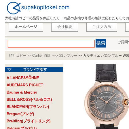
弊社時計コピーの品質を保証したり、商品の点検や修理の相談に応じたりして
ホームページ
会社概要
ご注文方法
ご質問
時計コピー
>>
Cartier 時計
>>
バロンブルー
>>
カルティエ バロンブルー W69
A.LANGE&SÖHNE
AUDEMARS PIGUET
Baume & Mercier
BELL＆ROSS(ベル＆ロス)
BLANCPAIN(ブランパン)
Breguet(ブレゲ)
Breitling(ブライトリング)
Bvlgari(ブルガリ)