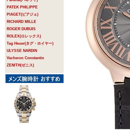
PATEK PHILIPPE
PIAGET(ピアジェ)
RICHARD MILLE
ROGER DUBUIS
ROLEX(ロレックス)
Tag Heuer(タグ・ホイヤー)
ULYSSE NARDIN
Vacheron Constantin
ZENITH(ゼニス)