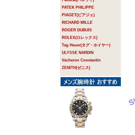
PATEK PHILIPPE
PIAGET(ピアジェ)
RICHARD MILLE
ROGER DUBUIS
ROLEX(ロレックス)
Tag Heuer(タグ・ホイヤー)
ULYSSE NARDIN
Vacheron Constantin
ZENITH(ゼニス)