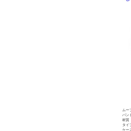
ムー
バン
材質
タイ
ケース