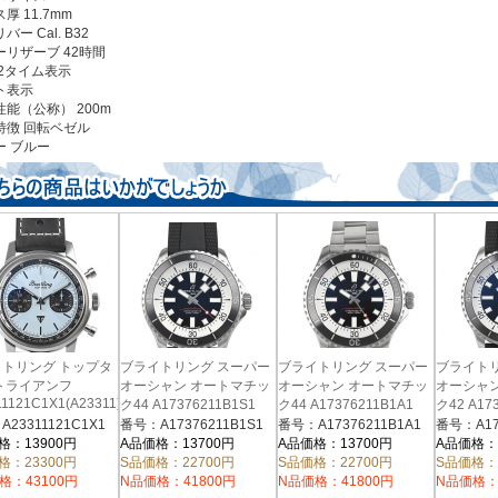
厚 11.7mm
バー Cal. B32
ーリザーブ 42時間
 2タイム表示
ト表示
能（公称） 200m
特徴 回転ベゼル
ー
ブルー
トリング トップタ
ブライトリング スーパー
ブライトリング スーパー
ブライト
トライアンフ
オーシャン オートマチッ
オーシャン オートマチッ
オーシャ
11121C1X1(A23311)
ク44 A17376211B1S1
ク44 A17376211B1A1
ク42 A17
23311121C1X1
番号：A17376211B1S1
番号：A17376211B1A1
番号：A17
格：13900円
A品価格：13700円
A品価格：13700円
A品価格：
格：23300円
S品価格：22700円
S品価格：22700円
S品価格：
格：43100円
N品価格：41800円
N品価格：41800円
N品価格：