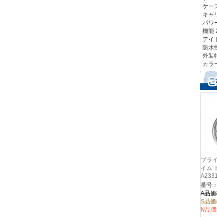
ケース
キャリ
パワ
機能
デイ
防水性
外装
カラ
ブライ
イム 
A233
番号：A
A品価
S品価
N品価