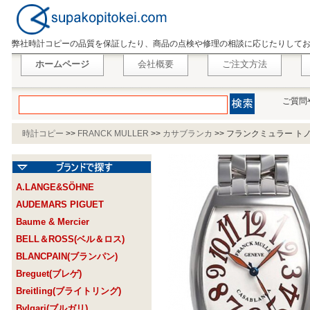
弊社時計コピーの品質を保証したり、商品の点検や修理の相談に応じたりして
ホームページ
会社概要
ご注文方法
ご質問
時計コピー
>>
FRANCK MULLER
>>
カサブランカ
>>
フランクミュラー トノウ
A.LANGE&SÖHNE
AUDEMARS PIGUET
Baume & Mercier
BELL＆ROSS(ベル＆ロス)
BLANCPAIN(ブランパン)
Breguet(ブレゲ)
Breitling(ブライトリング)
Bvlgari(ブルガリ)