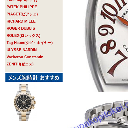
PATEK PHILIPPE
PIAGET(ピアジェ)
RICHARD MILLE
ROGER DUBUIS
ROLEX(ロレックス)
Tag Heuer(タグ・ホイヤー)
ULYSSE NARDIN
Vacheron Constantin
ZENITH(ゼニス)