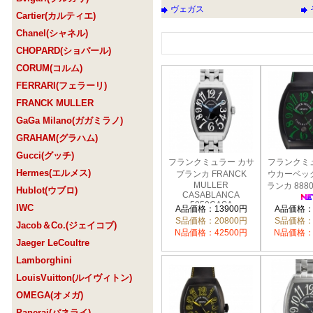
ヴェガス
Cartier(カルティエ)
Chanel(シャネル)
CHOPARD(ショパール)
CORUM(コルム)
FERRARI(フェラーリ)
FRANCK MULLER
GaGa Milano(ガガミラノ)
GRAHAM(グラハム)
Gucci(グッチ)
フランクミュラー カサ
フランクミ
Hermes(エルメス)
ブランカ FRANCK
ウカーベッ
MULLER
ランカ 888
Hublot(ウブロ)
CASABLANCA
5850CASA
IWC
A品価格：13900円
A品価格：
S品価格：20800円
S品価格：
Jacob＆Co.(ジェイコブ)
N品価格：42500円
N品価格：
Jaeger LeCoultre
Lamborghini
LouisVuitton(ルイヴィトン)
OMEGA(オメガ)
Panerai(パネライ)