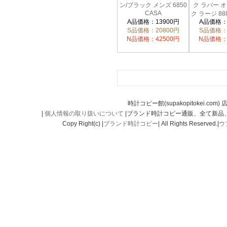
ン/ブラック メンズ 6850
ク ラバー 
CASA
ク ラージ 888
FM6850ATCASASSBKLZBR
A品価格：13900円
A品価格：
CA
FM8880AT
S品価格：20800円
S品価格：
N品価格：42500円
N品価格：
時計コピー館(supakopitokei.com) 
|
個人情報の取り扱いについて
|ブランド時計コピー通販、全て新品
Copy Right(c) |
ブランド時計コピー
| All Rights Reserved.|
ウ