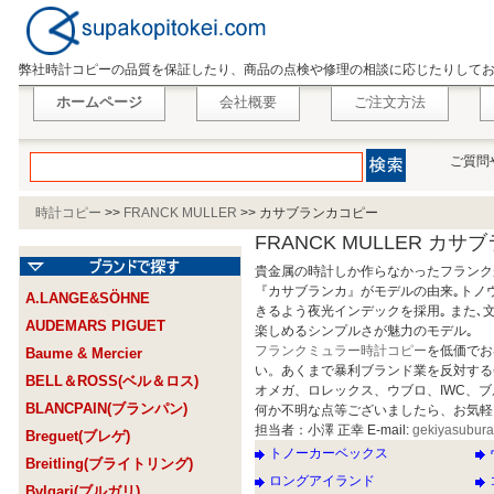
弊社時計コピーの品質を保証したり、商品の点検や修理の相談に応じたりして
ホームページ
会社概要
ご注文方法
ご質問
時計コピー
>>
FRANCK MULLER
>>
カサブランカコピー
FRANCK MULLER カサ
貴金属の時計しか作らなかったフランク
『カサブランカ』がモデルの由来｡トノ
A.LANGE&SÖHNE
きるよう夜光インデックを採用｡ また､
AUDEMARS PIGUET
楽しめるシンプルさが魅力のモデル｡
フランクミュラー時計コピー
を低価でお
Baume & Mercier
い。あくまで暴利ブランド業を反対する
BELL＆ROSS(ベル＆ロス)
オメガ、ロレックス、ウブロ、IWC、
BLANCPAIN(ブランパン)
何か不明な点等ございましたら、お気軽
担当者：小澤 正幸 E-mail:
gekiyasubur
Breguet(ブレゲ)
トノーカーベックス
Breitling(ブライトリング)
ロングアイランド
Bvlgari(ブルガリ)