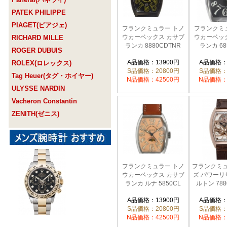
PATEK PHILIPPE
PIAGET(ピアジェ)
フランクミュラー トノ
フランクミ
ウカーベックス カサブ
ウカーベッ
RICHARD MILLE
ランカ 8880CDTNR
ランカ 68
ROGER DUBUIS
A品価格：13900円
A品価格：
ROLEX(ロレックス)
S品価格：20800円
S品価格：
Tag Heuer(タグ・ホイヤー)
N品価格：42500円
N品価格：
ULYSSE NARDIN
Vacheron Constantin
ZENITH(ゼニス)
フランクミュラー トノ
フランクミュ
ウカーベックス カサブ
ズ パワーリ
ランカ ルナ 5850CL
ルトン 788
A品価格：13900円
A品価格：
S品価格：20800円
S品価格：
N品価格：42500円
N品価格：