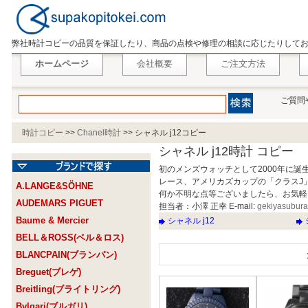
弊社時計コピーの品質を保証したり、商品の点検や修理の相談に応じたりして
ホームページ
会社概要
ご注文方法
ご質問
時計コピー
>>
Chanel時計
>>
シャネル j12コピー
シャネル j12時計 コピー
初のメンズウォッチとして2000年に
レース、アメリカズカップの「クラスJ
A.LANGE&SÖHNE
何か不明な点等ございましたら、お気軽
AUDEMARS PIGUET
担当者：小澤 正幸 E-mail:
gekiyasubur
Baume & Mercier
シャネル j12
BELL＆ROSS(ベル＆ロス)
BLANCPAIN(ブランパン)
Breguet(ブレゲ)
Breitling(ブライトリング)
Bvlgari(ブルガリ)