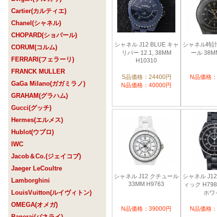
Cartier(カルティエ)
Chanel(シャネル)
CHOPARD(ショパール)
シャネル J12 BLUE キャ
シャネル時計 
CORUM(コルム)
リバー 12.1, 38MM
ール 38MM
FERRARI(フェラーリ)
H10310
FRANCK MULLER
S品価格：24400円
N品価格：
GaGa Milano(ガガミラノ)
N品価格：40000円
GRAHAM(グラハム)
Gucci(グッチ)
Hermes(エルメス)
Hublot(ウブロ)
IWC
Jacob＆Co.(ジェイコブ)
Jaeger LeCoultre
シャネル J12 クチュール
シャネル J1
Lamborghini
33MM H9763
ィック H79
LouisVuitton(ルイヴィトン)
ホワ
OMEGA(オメガ)
N品価格：39000円
N品価格：
Panerai(パネライ)