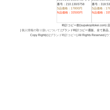
ブレス ホワイト
バー クロノ
番号：210.130/3758
番号：318.53
ス ワインレ
S品価格：17800円
S品価格：17
N品価格：33500円
N品価格：33
時計コピー館(supakopitokei.com) 
|
個人情報の取り扱いについて
|ブランド時計コピー通販、全て新品
Copy Right(c) |
ブランド時計コピー
| All Rights Reserved.|
ウ