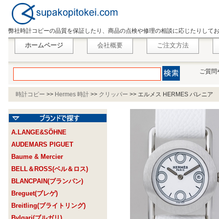
弊社時計コピーの品質を保証したり、商品の点検や修理の相談に応じたりして
ホームページ
会社概要
ご注文方法
ご質問
時計コピー
>>
Hermes 時計
>>
クリッパー
>>
エルメス HERMES バレニア ロ
A.LANGE&SÖHNE
AUDEMARS PIGUET
Baume & Mercier
BELL＆ROSS(ベル＆ロス)
BLANCPAIN(ブランパン)
Breguet(ブレゲ)
Breitling(ブライトリング)
Bvlgari(ブルガリ)