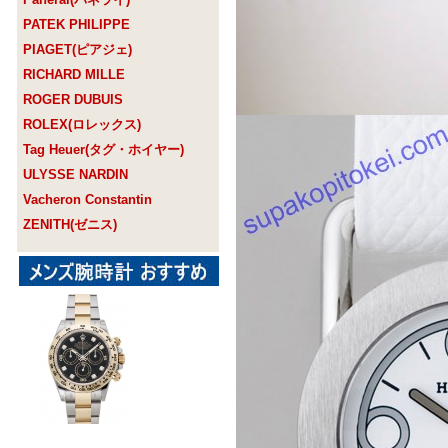
PATEK PHILIPPE
PIAGET(ピアジェ)
RICHARD MILLE
ROGER DUBUIS
ROLEX(ロレックス)
Tag Heuer(タグ・ホイヤー)
ULYSSE NARDIN
Vacheron Constantin
ZENITH(ゼニス)