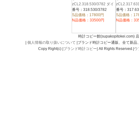
zCL2.318.530/3782 ダイ
zCL2.317.6
バー クロノ ＳＳブレ
バー クロノ
番号：318.530/3782
番号：317.63
ス ワインレッド
ブルー
S品価格：17800円
S品価格：17
N品価格：33500円
N品価格：33
時計コピー館(supakopitokei.com) 
|
個人情報の取り扱いについて
|ブランド時計コピー通販、全て新品
Copy Right(c) |
ブランド時計コピー
| All Rights Reserved.|
ウ