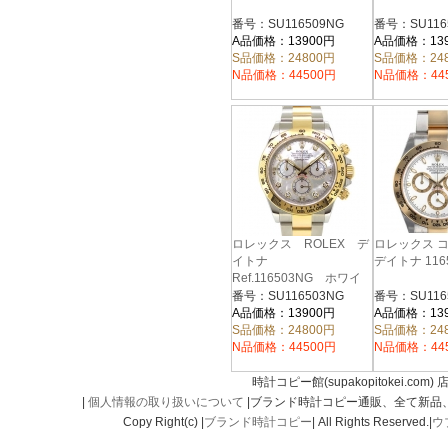
番号：SU116509NG
番号：SU116
A品価格：13900円
A品価格：13
S品価格：24800円
S品価格：24
N品価格：44500円
N品価格：44
ロレックス ROLEX デ
ロレックス 
イトナ
デイトナ 116
Ref.116503NG ホワイ
トシェル
番号：SU116503NG
番号：SU116
A品価格：13900円
A品価格：13
S品価格：24800円
S品価格：24
N品価格：44500円
N品価格：44
時計コピー館(supakopitokei.com) 
|
個人情報の取り扱いについて
|ブランド時計コピー通販、全て新品
Copy Right(c) |
ブランド時計コピー
| All Rights Reserved.|
ウ