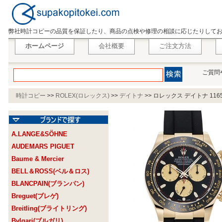
弊社時計コピーの品質を保証したり、商品の点検や修理の相談に応じたりして
ホームページ
会社概要
ご注文方法
ご質問
時計コピー
>>
ROLEX(ロレックス)
>>
デイトナ
>>
ロレックス デイトナ 116
A.LANGE&SÖHNE
AUDEMARS PIGUET
Baume & Mercier
BELL＆ROSS(ベル＆ロス)
BLANCPAIN(ブランパン)
Breguet(ブレゲ)
Breitling(ブライトリング)
Bvlgari(ブルガリ)