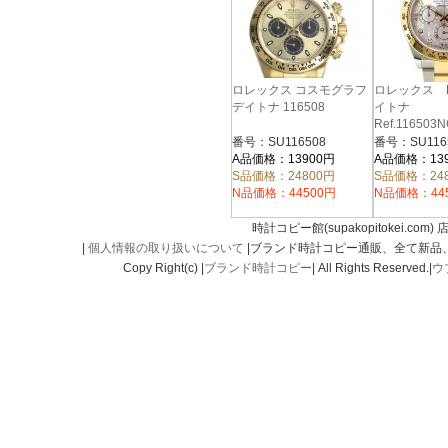
ロレックス コスモグラフ
ロレックス R
デイトナ 116508
イトナ
Ref.11650
トシェル
番号：SU116508
番号：SU116
A品価格：13900円
A品価格：13
S品価格：24800円
S品価格：24
N品価格：44500円
N品価格：44
時計コピー館(supakopitokei.com) 
|
個人情報の取り扱いについて
|ブランド時計コピー通販、全て新品
Copy Right(c) |
ブランド時計コピー
| All Rights Reserved.|
ウ