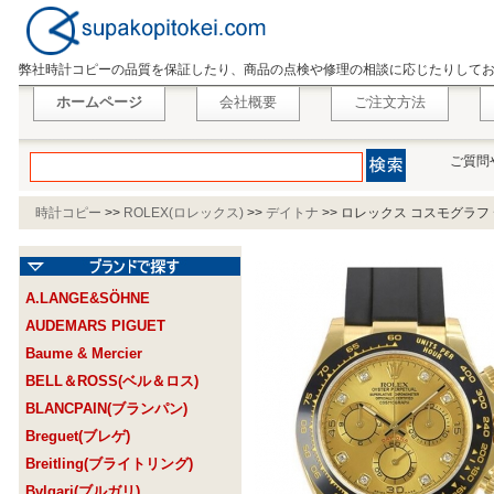
弊社時計コピーの品質を保証したり、商品の点検や修理の相談に応じたりして
ホームページ
会社概要
ご注文方法
ご質問
時計コピー
>>
ROLEX(ロレックス)
>>
デイトナ
>>
ロレックス コスモグラフ デ
A.LANGE&SÖHNE
AUDEMARS PIGUET
Baume & Mercier
BELL＆ROSS(ベル＆ロス)
BLANCPAIN(ブランパン)
Breguet(ブレゲ)
Breitling(ブライトリング)
Bvlgari(ブルガリ)