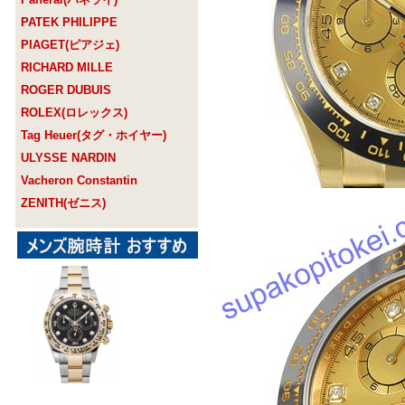
PATEK PHILIPPE
PIAGET(ピアジェ)
RICHARD MILLE
ROGER DUBUIS
ROLEX(ロレックス)
Tag Heuer(タグ・ホイヤー)
ULYSSE NARDIN
Vacheron Constantin
ZENITH(ゼニス)