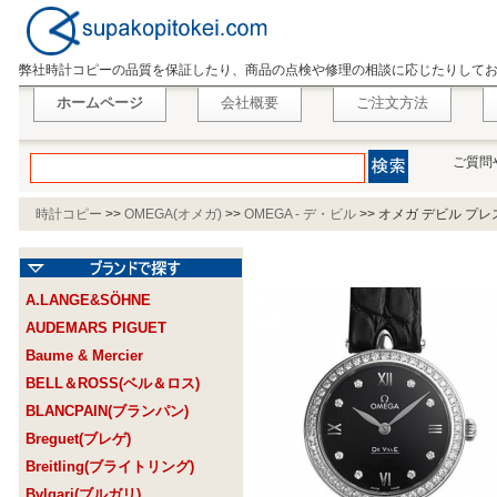
弊社時計コピーの品質を保証したり、商品の点検や修理の相談に応じたりして
ホームページ
会社概要
ご注文方法
ご質問
時計コピー
>>
OMEGA(オメガ)
>>
OMEGA - デ・ビル
>>
オメガ デビル プレステ
A.LANGE&SÖHNE
AUDEMARS PIGUET
Baume & Mercier
BELL＆ROSS(ベル＆ロス)
BLANCPAIN(ブランパン)
Breguet(ブレゲ)
Breitling(ブライトリング)
Bvlgari(ブルガリ)