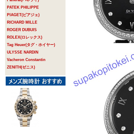
PATEK PHILIPPE
PIAGET(ピアジェ)
RICHARD MILLE
ROGER DUBUIS
ROLEX(ロレックス)
Tag Heuer(タグ・ホイヤー)
ULYSSE NARDIN
Vacheron Constantin
ZENITH(ゼニス)