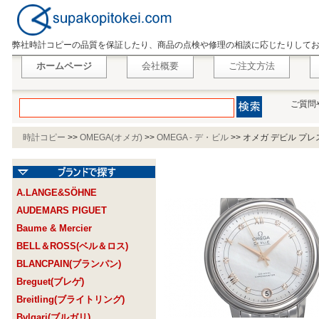
弊社時計コピーの品質を保証したり、商品の点検や修理の相談に応じたりして
ホームページ
会社概要
ご注文方法
ご質問
時計コピー
>>
OMEGA(オメガ)
>>
OMEGA - デ・ビル
>>
オメガ デビル プレステ
A.LANGE&SÖHNE
AUDEMARS PIGUET
Baume & Mercier
BELL＆ROSS(ベル＆ロス)
BLANCPAIN(ブランパン)
Breguet(ブレゲ)
Breitling(ブライトリング)
Bvlgari(ブルガリ)