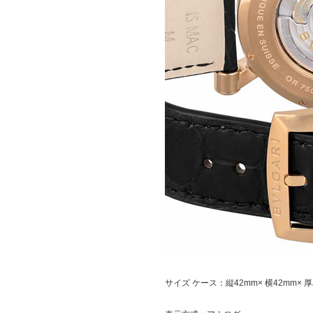
サイズ
ケース：縦42mm× 横42mm× 厚