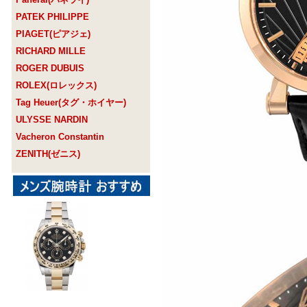
PATEK PHILIPPE
PIAGET(ピアジェ)
RICHARD MILLE
ROGER DUBUIS
ROLEX(ロレックス)
Tag Heuer(タグ・ホイヤー)
ULYSSE NARDIN
Vacheron Constantin
ZENITH(ゼニス)