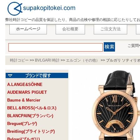
弊社時計コピーの品質を保証したり、商品の点検や修理の相談に応じたりして
ホームページ
会社概要
ご注文方法
ご質問
時計コピー
>>
BVLGARI 時計
>>
エルゴン（その他）
>>
ブルガリ ソティリオ 
A.LANGE&SÖHNE
AUDEMARS PIGUET
Baume & Mercier
BELL＆ROSS(ベル＆ロス)
BLANCPAIN(ブランパン)
Breguet(ブレゲ)
Breitling(ブライトリング)
Bvlgari(ブルガリ)