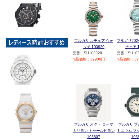
ブルガリ ルチェア ウォ
ブルガリ20
ッチ 103920
チェア 1
品番：SU103920
品番：SU103
N品価格：39900円
N品価格：39
ブルガリ オクト ローマ
ブルガリ ブ
カリヨン トゥールビヨン
ミニウム マ
103807
103