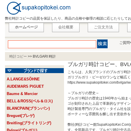
弊社時計コピーの品質を保証したり、商品の点検や修理の相談に応じたりして
ホームページ
会社概要
ご注文方法
ご質問
時計コピー
>>
BVLGARI 時計
ブルガリ時計コピー、BVL
こちらは、人気ブランドのブルガリ時計
ガリブルガリ・ビーゼロワンなど幅広く
A.LANGE&SÖHNE
https://www.supakopitokei.com/
AUDEMARS PIGUET
～ブルガリの歴史～
Baume & Mercier
ブルガリ時計の歴史は1940年から始ま
BELL＆ROSS(ベル＆ロス)
ゴが刻印された上品で革新的なデザイン
BLANCPAIN(ブランパン)
時計製造専門のブルガリ・タイム社を設
ポーティーな雰囲気を醸し出す意欲作
Breguet(ブレゲ)
Breitling(ブライトリング)
弊社(時計コピー館SupaKopitoKe
す。全部新品です、ブルガリ時計中古品
Bvlgari(ブルガリ)