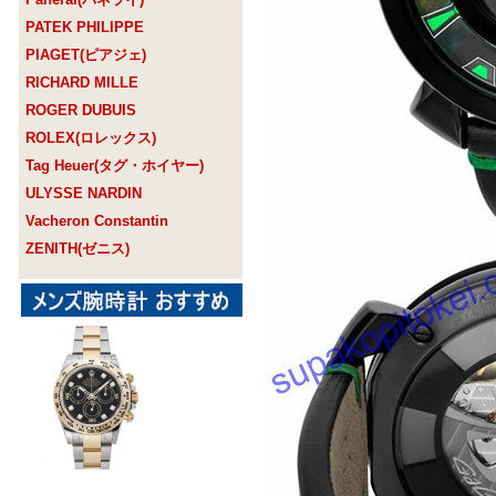
PATEK PHILIPPE
PIAGET(ピアジェ)
RICHARD MILLE
ROGER DUBUIS
ROLEX(ロレックス)
Tag Heuer(タグ・ホイヤー)
ULYSSE NARDIN
Vacheron Constantin
ZENITH(ゼニス)