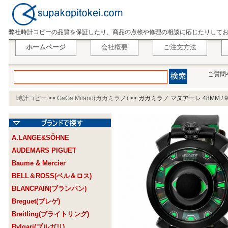
弊社時計コピーの品質を保証したり、商品の点検や修理の相談に応じたりして
ホームページ
会社概要
ご注文方法
ご質問
時計コピー
>>
GaGa Milano(ガガミラノ)
>>
ガガミラノ マヌアーレ 48MM / 90
A.LANGE&SÖHNE
AUDEMARS PIGUET
Baume & Mercier
BELL＆ROSS(ベル＆ロス)
BLANCPAIN(ブランパン)
Breguet(ブレゲ)
Breitling(ブライトリング)
Bvlgari(ブルガリ)