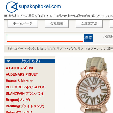
弊社時計コピーの品質を保証したり、商品の点検や修理の相談に応じたりして
ホームページ
会社概要
ご注文方法
ご質問
時計コピー
>>
GaGa Milano(ガガミラノ)
>>
ガガミラノ マヌアーレ シン 35MM 
A.LANGE&SÖHNE
AUDEMARS PIGUET
Baume & Mercier
BELL＆ROSS(ベル＆ロス)
BLANCPAIN(ブランパン)
Breguet(ブレゲ)
Breitling(ブライトリング)
Bvlgari(ブルガリ)