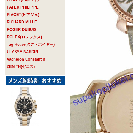
PATEK PHILIPPE
PIAGET(ピアジェ)
RICHARD MILLE
ROGER DUBUIS
ROLEX(ロレックス)
Tag Heuer(タグ・ホイヤー)
ULYSSE NARDIN
Vacheron Constantin
ZENITH(ゼニス)