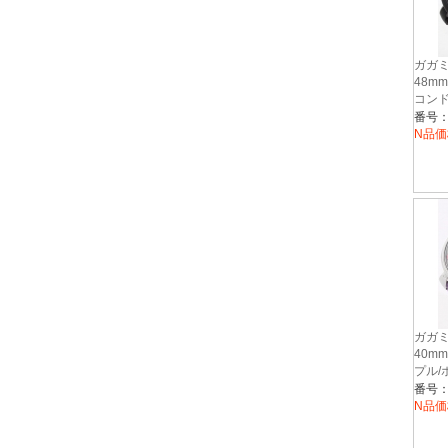
ガガミ
48m
コンド
ウン メ
番号：G
N品価
ガガミ
40m
プル/
イズ 5
番号：G
N品価