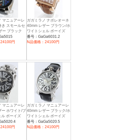
ノ マニュアーレ
ガガミラノ ナポレオーネ
手巻き スモールセ
40mm レザー ブラウン/ホ
ザー ブラック
ワイトシェル ボーイズ
6031.2
15
a5015
番号：GaGa6031.2
24100円
N品価格：24100円
ノ マニュアーレ
ガガミラノ マニュアーレ
ザー ホワイト/ブ
40mm レザー ブラック/ホ
ル ボーイズ
ワイトシェル ボーイズ
5020.5
a5020.4
番号：GaGa5020.5
24100円
N品価格：24100円