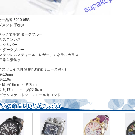
ー品番 5010.05S
ブメント 手巻き
ペック文字盤 ダークブルー
ス ステンレス
ル シルバー
ト ダークブルー
 ステンレススティール、レザー、ミネラルガラス
 日常生活防水
イズフェイス直径 約48mm(リューズ除く)
約16mm
約110g
幅 約16mm ～ 約25mm
 約17cm ～ 約22.5cm
 バックスケルトン、スモールセコンド