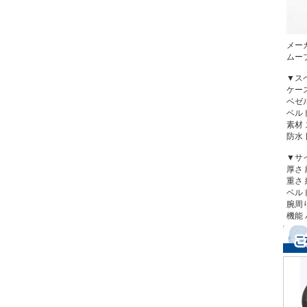
メーカ
ムー
▼ス
ケー
ベゼ
ベル
素材
防水
▼サ
厚さ 
重さ 
ベルト
腕周り
機能