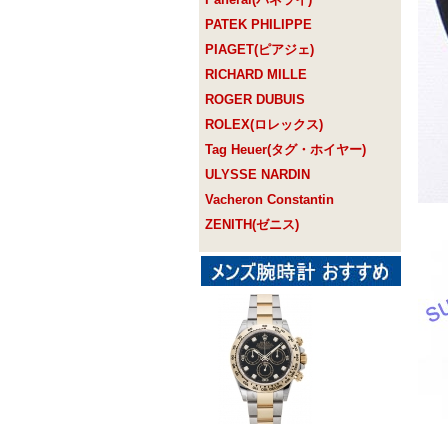
PATEK PHILIPPE
PIAGET(ピアジェ)
RICHARD MILLE
ROGER DUBUIS
ROLEX(ロレックス)
Tag Heuer(タグ・ホイヤー)
ULYSSE NARDIN
Vacheron Constantin
ZENITH(ゼニス)