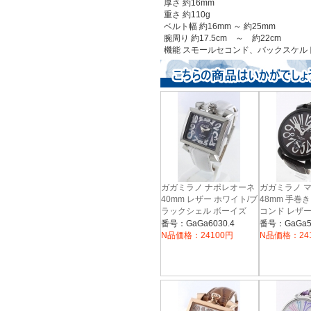
厚さ 約16mm
重さ 約110g
ベルト幅 約16mm ～ 約25mm
腕周り 約17.5cm ～ 約22cm
機能 スモールセコンド、バックスケル
ガガミラノ ナポレオーネ
ガガミラノ 
40mm レザー ホワイト/ブ
48mm 手巻
ラックシェル ボーイズ
コンド レザ
6030.4
ウン メンズ 50
番号：GaGa6030.4
番号：GaGa50
N品価格：24100円
N品価格：24