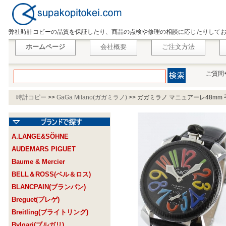
弊社時計コピーの品質を保証したり、商品の点検や修理の相談に応じたりして
ホームページ
会社概要
ご注文方法
ご質問
時計コピー
>>
GaGa Milano(ガガミラノ)
>>
ガガミラノ マニュアーレ48mm 
A.LANGE&SÖHNE
AUDEMARS PIGUET
Baume & Mercier
BELL＆ROSS(ベル＆ロス)
BLANCPAIN(ブランパン)
Breguet(ブレゲ)
Breitling(ブライトリング)
Bvlgari(ブルガリ)