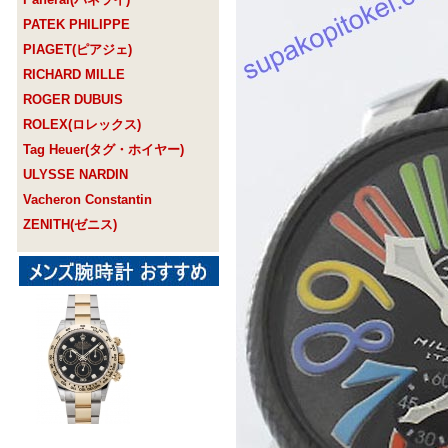
PATEK PHILIPPE
PIAGET(ピアジェ)
RICHARD MILLE
ROGER DUBUIS
ROLEX(ロレックス)
Tag Heuer(タグ・ホイヤー)
ULYSSE NARDIN
Vacheron Constantin
ZENITH(ゼニス)