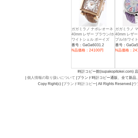
ガガミラノ ナポレオーネ
ガガミラノ 
40mm レザー ブラウン/ホ
40mm レザ
ワイトシェル ボーイズ
プル/ホワイ
6031.2
イズ 5020.7
番号：GaGa6031.2
番号：GaGa50
N品価格：24100円
N品価格：24
時計コピー館(supakopitokei.com) 
|
個人情報の取り扱いについて
|ブランド時計コピー通販、全て新品
Copy Right(c) |
ブランド時計コピー
| All Rights Reserved.|
ウ