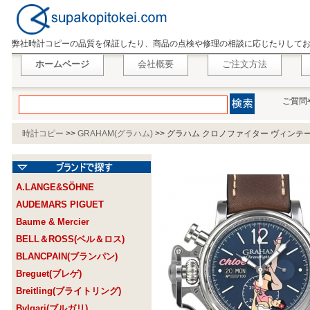
弊社時計コピーの品質を保証したり、商品の点検や修理の相談に応じたりして
ホームページ
会社概要
ご注文方法
ご質問
時計コピー
>>
GRAHAM(グラハム)
>>
グラハム クロノファイター ヴィンテージ ノ
A.LANGE&SÖHNE
AUDEMARS PIGUET
Baume & Mercier
BELL＆ROSS(ベル＆ロス)
BLANCPAIN(ブランパン)
Breguet(ブレゲ)
Breitling(ブライトリング)
Bvlgari(ブルガリ)