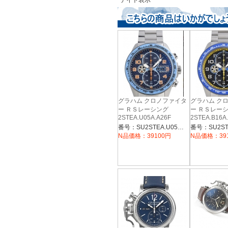
デイト表示
グラハム クロノファイタ
グラハム ク
ー ＲＳレーシング
ー ＲＳレー
2STEA.U05A.A26F
2STEA.B16A
番号：SU2STEA.U05A.A26F
N品価格：39100円
N品価格：39