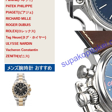
PATEK PHILIPPE
PIAGET(ピアジェ)
RICHARD MILLE
ROGER DUBUIS
ROLEX(ロレックス)
Tag Heuer(タグ・ホイヤー)
ULYSSE NARDIN
Vacheron Constantin
ZENITH(ゼニス)