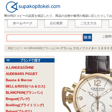
弊社時計コピーの品質を保証したり、商品の点検や修理の相談に応じたりして
ホームページ
会社概要
ご注文方法
ご質問
時計コピー
>>
GRAHAM(グラハム)
>>
グラハム クロノファイター １６９５ 2CX
A.LANGE&SÖHNE
AUDEMARS PIGUET
Baume & Mercier
BELL＆ROSS(ベル＆ロス)
BLANCPAIN(ブランパン)
Breguet(ブレゲ)
Breitling(ブライトリング)
Bvlgari(ブルガリ)