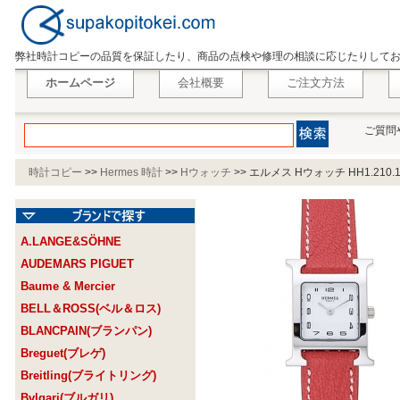
弊社時計コピーの品質を保証したり、商品の点検や修理の相談に応じたりして
ホームページ
会社概要
ご注文方法
ご質問
時計コピー
>>
Hermes 時計
>>
Hウォッチ
>>
エルメス Hウォッチ HH1.210.1
A.LANGE&SÖHNE
AUDEMARS PIGUET
Baume & Mercier
BELL＆ROSS(ベル＆ロス)
BLANCPAIN(ブランパン)
Breguet(ブレゲ)
Breitling(ブライトリング)
Bvlgari(ブルガリ)